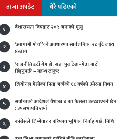
ताजा अपडेट
धेरै पढिएको
वैशाखयता विपद्बाट २०५ जनाको मृत्यु
१
‘अग्रगामी मोर्चा’को अवधारणा सार्वजनिक, २८ बुँदे लक्ष्य
२
प्रस्ताव
‘राजनीति डर्टी गेम हो, सत्ता पुग्न टेढा–मेढा बाटो
३
हिँड्नुपर्छ’ – महन्थ ठाकुर
लियोनल मेसीका पिता जर्जको ६८ वर्षको उमेरमा निधन
४
सर्वोच्चको आदेशले वैशाख ४ को फैसला उल्ट्याएको छैन
५
: उपसभापति शर्मा
कांग्रेसले जिम्मेवार र परिपक्व भूमिका निर्वाह गर्छ: निधि
६
उच्च शिक्षा सुधारबारे दुईदिने नीति कार्यशाला