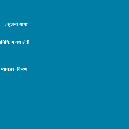
ट : सृजना थापा
तिनिधि: गणेश क्षेत्री
ङ म्यानेजर: किरण