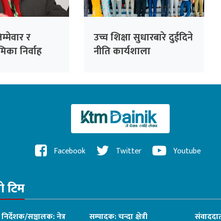
िम्मेवार र
उच्च शिक्षा सुधारबारे दुईदिने
मिका निर्वाह
नीति कार्यशाला
Facebook
Twitter
Youtube
रो टिम
ध निर्देशक/सञ्चालक: नेत्र
सम्पादक: चन्दा क्षेत्री
संवाददात