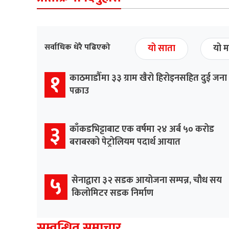
सर्वाधिक धेरै पढिएको
यो साता
यो म
१
काठमाडौँमा ३३ ग्राम खैरो हिरोइनसहित दुई जना
पक्राउ
३
काँकडभिट्टाबाट एक वर्षमा २४ अर्ब ५० करोड
बराबरको पेट्रोलियम पदार्थ आयात
५
सेनाद्वारा ३२ सडक आयोजना सम्पन्न, चौध सय
किलोमिटर सडक निर्माण
सम्वन्धित समाचार