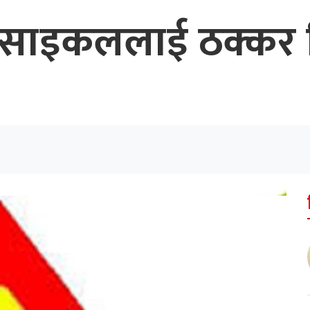
रसाइकललाई ठक्कर द