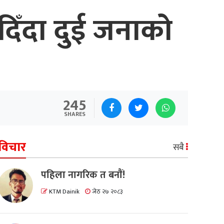
िँदा दुई जनाको
245
SHARES
विचार
सबै
पहिला नागरिक त बनाैं!
KTM Dainik
जेठ २७ २०८३