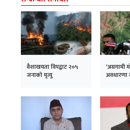
वैशाखयता विपद्बाट २०५
‘अग्रगामी म
जनाको मृत्यु
अवधारणा स
बुँदे लक्ष्य प