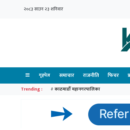
२०८३ साउन २३ शनिवार
गृहपेज
समाचार
राजनीति
फिचर
प
Trending :
काठमाडौँ महानगरपालिका
#