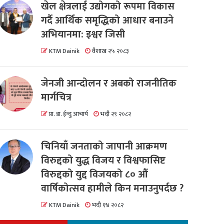
खेल क्षेत्रलाई उद्योगको रूपमा विकास
गर्दै आर्थिक समृद्धिको आधार बनाउने
अभियानमा: इश्वर जिसी
KTM Dainik
वैशाख २५ २०८३
जेनजी आन्दोलन र अबको राजनीतिक
मार्गचित्र
प्रा. डा. ईन्दु आचार्य
भदौ २९ २०८२
चिनियाँ जनताको जापानी आक्रमण
विरुद्दको युद्ध विजय र विश्वफासिष्ट
विरुद्दको युद्द विजयको ८० औं
वार्षिकोत्सव हामीले किन मनाउनुपर्दछ ?
KTM Dainik
भदौ १४ २०८२