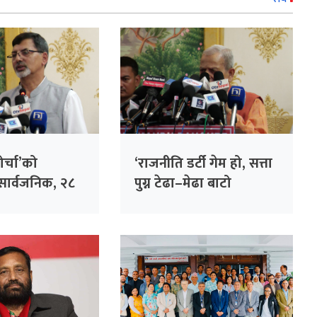
ोर्चा’को
‘राजनीति डर्टी गेम हो, सत्ता
ार्वजनिक, २८
पुग्न टेढा–मेढा बाटो
्रस्ताव
हिँड्नुपर्छ’ – महन्थ ठाकुर