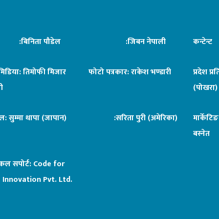
िनिता पौडेल
:जिबन नेपाली
कन्टेन्
िमिडिया: तिमोफी मिजार
फोटो पत्रकार: राकेश भण्डारी
प्रदेश प्र
ी
(पोखरा)
ल: सुम्मा थापा (जापान)
:सरिता पुरी (अमेरिका)
मार्केटि
बस्नेत
िकल सपोर्ट:
Code for
 Innovation Pvt. Ltd.