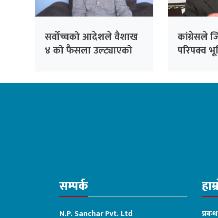
सर्वोच्चको आदेशले वैशाख
कांग्रेसले ज
४ को फैसला उल्ट्याएको
परिपक्व भू
छैन : उपसभापति शर्मा
गर्छ: निधि
सम्पर्क
हाम्
N.P. Sanchar Pvt. Ltd
प्रबन्