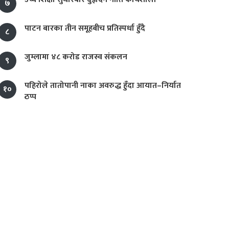
७
पाटन बारका तीन समूहबीच प्रतिस्पर्धा हुँदै
८
जुम्लामा ४८ करोड राजस्व संकलन
९
पहिरोले तातोपानी नाका अवरुद्ध हुँदा आयात–निर्यात
१०
ठप्प