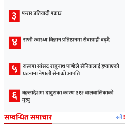
३
फरार प्रतिवादी पक्राउ
४
राप्ती स्वास्थ्य विज्ञान प्रतिष्ठानमा सेवाग्राही बढ्दै
५
रास्वपा सांसद राजुनाथ पाण्डेले सैनिकलाई हप्काएको
घटनामा नेपाली सेनाको आपत्ति
६
बङ्गलादेशमा दादुराका कारण ३११ बालबालिकाको
मृत्यु
सम्वन्धित समाचार
सबै