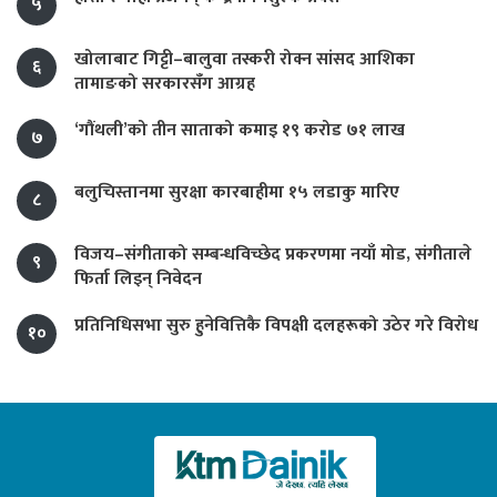
५
खोलाबाट गिट्टी–बालुवा तस्करी रोक्न सांसद आशिका
६
तामाङको सरकारसँग आग्रह
‘गौंथली’को तीन साताको कमाइ १९ करोड ७१ लाख
७
बलुचिस्तानमा सुरक्षा कारबाहीमा १५ लडाकु मारिए
८
विजय–संगीताको सम्बन्धविच्छेद प्रकरणमा नयाँ मोड, संगीता‍ले
९
फिर्ता लिइन् निवेदन
प्रतिनिधिसभा सुरु हुनेवित्तिकै विपक्षी दलहरूको उठेर गरे विरोध
१०