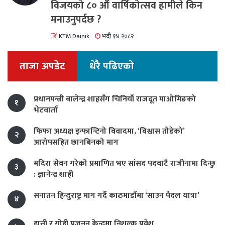
विजयको ८० औं वार्षिकोत्सव हामीले किन
मनाउनुपर्दछ ?
KTM Dainik
भदौ १४ २०८२
ताजा अपडेट
धेरै पढिएको
प्रधानमन्त्री बालेन्द्र शाहसँग चिनियाँ राजदूत माओमिङको
१
भेटवार्ता
फिफा अध्यक्ष इन्फान्टिनो विवादमा, ‘विश्वास तोडेको’
२
आरोपसहित छानबिनको माग
मदिरा सेवन गरेको प्रमाणित भए सांसद पदबाटै राजीनामा दिन्छु
३
: ज्ञानेन्द्र शाही
सनातन हिन्दुराष्ट्र माग गर्दै काठमाडौंमा ‘साउन पैदल यात्रा’
४
हात्ती र गोही प्रजनन् केन्द्रमा निशुल्क प्रवेश