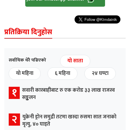
प्रतिक्रिया दिनुहोस
सर्वाधिक धेरै पढिएको
यो साता
यो महिना
६ महिना
२४ घण्टा
१
सवारी कारबाहीबाट रु एक करोड ३३ लाख राजस्व
सङ्कलन
२
युक्रेनी ड्रोन समुद्री तटमा खस्दा रुसमा सात जनाको
मृत्यु, ४० घाइते