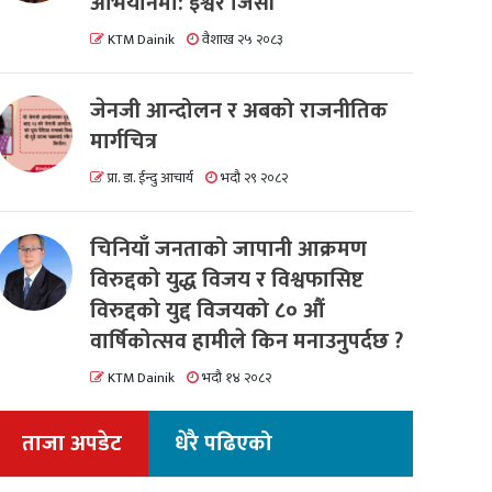
अभियानमा: इश्वर जिसी
KTM Dainik
वैशाख २५ २०८३
जेनजी आन्दोलन र अबको राजनीतिक
मार्गचित्र
प्रा. डा. ईन्दु आचार्य
भदौ २९ २०८२
चिनियाँ जनताको जापानी आक्रमण
विरुद्दको युद्ध विजय र विश्वफासिष्ट
विरुद्दको युद्द विजयको ८० औं
वार्षिकोत्सव हामीले किन मनाउनुपर्दछ ?
KTM Dainik
भदौ १४ २०८२
ताजा अपडेट
धेरै पढिएको