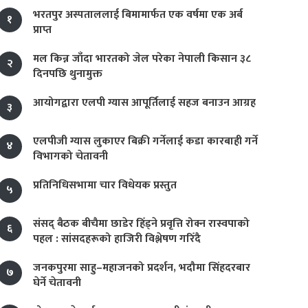
भरतपुर अस्पताललाई बिमामार्फत एक वर्षमा एक अर्ब
१
प्राप्त
मल किन्न जाँदा भारतको जेल परेका नेपाली किसान ३८
२
दिनपछि थुनामुक्त
आयोगद्वारा एलपी ग्यास आपूर्तिलाई सहज बनाउन आग्रह
३
एलपीजी ग्यास लुकाएर बिक्री गर्नेलाई कडा कारबाही गर्ने
४
विभागको चेतावनी
प्रतिनिधिसभामा चार विधेयक प्रस्तुत
५
संसद् बैठक बीचैमा छाडेर हिँड्ने प्रवृत्ति रोक्न रास्वपाको
६
पहल : सांसदहरूको हाजिरी विश्लेषण गरिँदै
जनकपुरमा साहु–महाजनको प्रदर्शन, भदौमा सिंहदरबार
७
घेर्ने चेतावनी