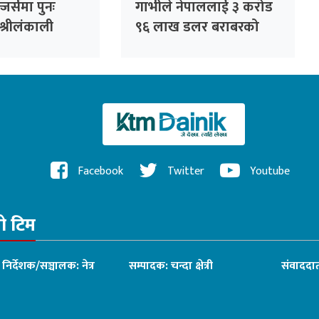
जर्समा पुनः
गाभीले नेपाललाई ३ करोड
श्रीलंकाली
९६ लाख डलर बराबरको
धनञ्जय लक्षण
खोप र १ करोड ८० लाख
डलर अनुदान दिने
Facebook
Twitter
Youtube
रो टिम
ध निर्देशक/सञ्चालक: नेत्र
सम्पादक: चन्दा क्षेत्री
संवाददात