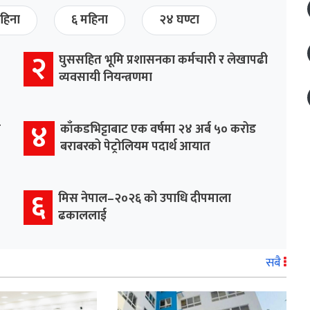
हिना
६ महिना
२४ घण्टा
२
घुससहित भूमि प्रशासनका कर्मचारी र लेखापढी
व्यवसायी नियन्त्रणमा
४
र
काँकडभिट्टाबाट एक वर्षमा २४ अर्ब ५० करोड
बराबरको पेट्रोलियम पदार्थ आयात
६
मिस नेपाल–२०२६ को उपाधि दीपमाला
ढकाललाई
सबै