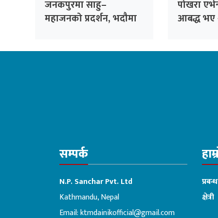
जनकपुरमा साहु–
पोखरा एभेन्
महाजनको प्रदर्शन, भदौमा
आबद्ध भए 
सिंहदरबार घेर्ने चेतावनी
अलराउन्डर 
सम्पर्क
हाम्
N.P. Sanchar Pvt. Ltd
प्रबन्
Kathmandu, Nepal
क्षेत्री
Email:
ktmdainikofficial@gmail.com