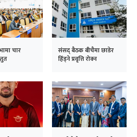
सभामा चार
संसद् बैठक बीचैमा छाडेर
्तुत
हिँड्ने प्रवृत्ति रोक्न
रास्वपाको पहल :
सांसदहरूको हाजिरी
विश्लेषण गरिँदै