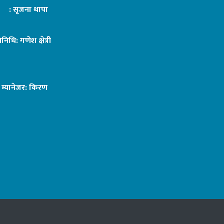
ट : सृजना थापा
तिनिधि: गणेश क्षेत्री
ङ म्यानेजर: किरण