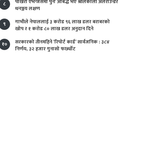
पोखरा एभेन्जर्समा पुनः आबद्ध भए श्रीलंकाली अलराउन्डर
८
धनञ्जय लक्षण
गाभीले नेपाललाई ३ करोड ९६ लाख डलर बराबरको
९
खोप र १ करोड ८० लाख डलर अनुदान दिने
सरकारको तीनमहिने ‘रिपोर्ट कार्ड’ सार्वजनिक : ३८४
१०
निर्णय, ३२ हजार गुनासो फर्छ्योट