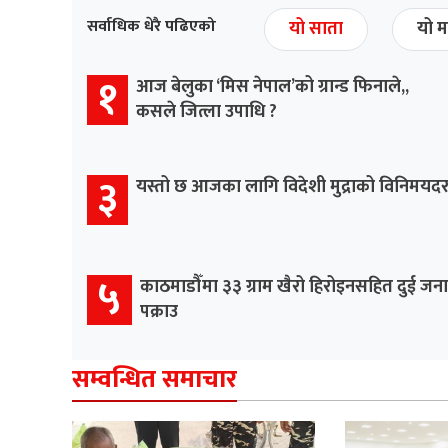
सर्वाधिक धेरै पढिएको
यो साता
यो म
१
आज बेलुका ‘मिस नेपाल’को ग्रान्ड फिनाले,,
कसले जित्ला उपाधि ?
३
यस्तो छ आजका लागि विदेशी मुद्राको विनिमयद
५
काठमाडौँमा ३३ ग्राम खैरो हिरोइनसहित दुई जना
पक्राउ
सम्वन्धित समाचार