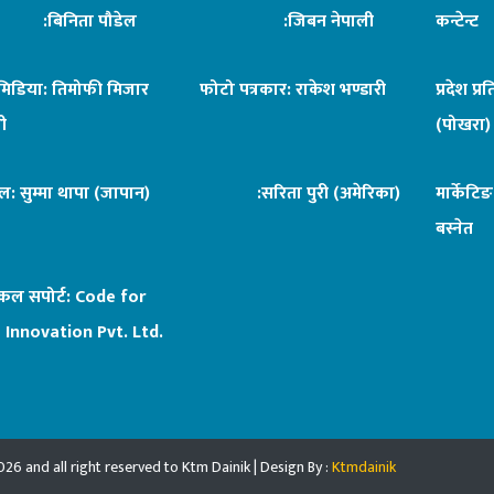
िनिता पौडेल
:जिबन नेपाली
कन्टेन्
िमिडिया: तिमोफी मिजार
फोटो पत्रकार: राकेश भण्डारी
प्रदेश प्र
ी
(पोखरा)
ल: सुम्मा थापा (जापान)
:सरिता पुरी (अमेरिका)
मार्केटि
बस्नेत
िकल सपोर्ट:
Code for
 Innovation Pvt. Ltd.
26 and all right reserved to Ktm Dainik | Design By :
Ktmdainik