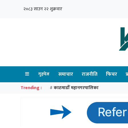
२०८३ साउन २२ शुक्रवार
गृहपेज
समाचार
राजनीति
फिचर
प
Trending :
काठमाडौँ महानगरपालिका
#