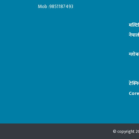
:ब
Mob :9851187493
मल्ट
नेपाल
ग्लोब
टेक्न
Core
© copyright 20