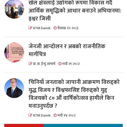
खेल क्षेत्रलाई उद्योगको रूपमा विकास गर्दै
आर्थिक समृद्धिको आधार बनाउने अभियानमा:
इश्वर जिसी
KTM Dainik
वैशाख २५ २०८३
जेनजी आन्दोलन र अबको राजनीतिक
मार्गचित्र
प्रा. डा. ईन्दु आचार्य
भदौ २९ २०८२
चिनियाँ जनताको जापानी आक्रमण विरुद्दको
युद्ध विजय र विश्वफासिष्ट विरुद्दको युद्द
विजयको ८० औं वार्षिकोत्सव हामीले किन
मनाउनुपर्दछ ?
KTM Dainik
भदौ १४ २०८२