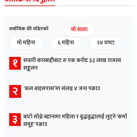
सर्वाधिक धेरै पढिएको
यो साता
यो महिना
६ महिना
२४ घण्टा
१
सवारी कारबाहीबाट रु एक करोड ३३ लाख राजस्व
सङ्कलन
२
‘कल बाइसपास’मा संलग्न ४ जना पक्राउ
३
बाटो सोध्ने बहानामा महिला र वृद्धवृद्धालाई लुट्ने ‘कर्मा
समूह’ पक्राउ