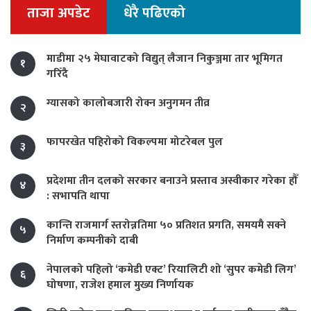
ताजा अपडेट
धेरै पढिएको
माडीमा २५ मेघावाटको विद्युत् लैजान निकुञ्जमा तार भूमिगत
१
गरिँदै
ग्यासको कालोबजारी रोक्न अनुगमन तीव्र
२
फापरखेत पहिरोको विकल्पमा मोटरेबल पुल
३
प्रदेशमा तीन दलको सरकार बनाउने प्रस्ताव अस्वीकार गरेका हौँ
४
: सभापति थापा
कान्ति राजमार्ग स्तरोन्नतिमा ५० प्रतिशत प्रगति, समयमै सक्ने
५
निर्माण कम्पनीको दाबी
नेपालको पहिलो ‘कमेडी एक्ट’ रियालिटी शो ‘सुपर कमेडी लिग’
६
घोषणा, राजेश हमाल मुख्य निर्णायक