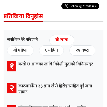
प्रतिक्रिया दिनुहोस
सर्वाधिक धेरै पढिएको
यो साता
यो महिना
६ महिना
२४ घण्टा
१
यस्तो छ आजका लागि विदेशी मुद्राको विनिमयदर
२
काठमाडौँमा ३३ ग्राम खैरो हिरोइनसहित दुई जना
पक्राउ