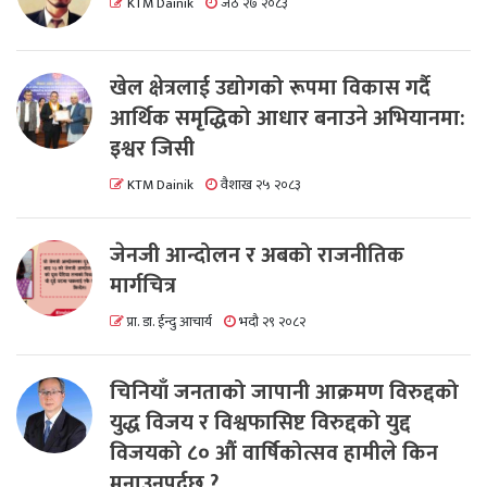
KTM Dainik
जेठ २७ २०८३
खेल क्षेत्रलाई उद्योगको रूपमा विकास गर्दै
आर्थिक समृद्धिको आधार बनाउने अभियानमा:
इश्वर जिसी
KTM Dainik
वैशाख २५ २०८३
जेनजी आन्दोलन र अबको राजनीतिक
मार्गचित्र
प्रा. डा. ईन्दु आचार्य
भदौ २९ २०८२
चिनियाँ जनताको जापानी आक्रमण विरुद्दको
युद्ध विजय र विश्वफासिष्ट विरुद्दको युद्द
विजयको ८० औं वार्षिकोत्सव हामीले किन
मनाउनुपर्दछ ?