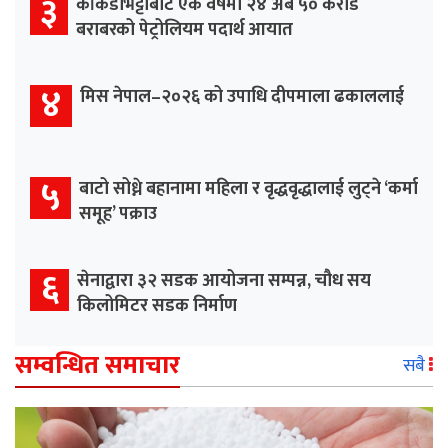
३
काँकडभिट्टाबाट एक वर्षमा २४ अर्ब ५० करोड
बराबरको पेट्रोलियम पदार्थ आयात
४
मिस नेपाल–२०२६ को उपाधि दीपमाला ढकाललाई
५
बाटो सोध्ने बहानामा महिला र वृद्धवृद्धालाई लुट्ने ‘कर्मा
समूह’ पक्राउ
६
सेनाद्वारा ३२ सडक आयोजना सम्पन्न, चौध सय
किलोमिटर सडक निर्माण
सम्वन्धित समाचार
सबै