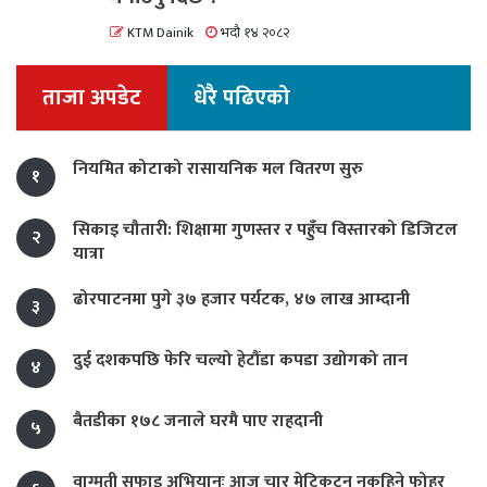
KTM Dainik
भदौ १४ २०८२
ताजा अपडेट
धेरै पढिएको
नियमित कोटाको रासायनिक मल वितरण सुरु
१
सिकाइ चौतारी: शिक्षामा गुणस्तर र पहुँच विस्तारको डिजिटल
२
यात्रा
ढोरपाटनमा पुगे ३७ हजार पर्यटक, ४७ लाख आम्दानी
३
दुई दशकपछि फेरि चल्यो हेटौंडा कपडा उद्योगको तान
४
बैतडीका १७८ जनाले घरमै पाए राहदानी
५
वाग्मती सफाइ अभियानः आज चार मेट्रिकटन नकुहिने फोहर