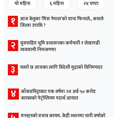
यो महिना
६ महिना
२४ घण्टा
१
आज बेलुका ‘मिस नेपाल’को ग्रान्ड फिनाले,, कसले
जित्ला उपाधि ?
२
घुससहित भूमि प्रशासनका कर्मचारी र लेखापढी
व्यवसायी नियन्त्रणमा
३
यस्तो छ आजका लागि विदेशी मुद्राको विनिमयदर
४
काँकडभिट्टाबाट एक वर्षमा २४ अर्ब ५० करोड
बराबरको पेट्रोलियम पदार्थ आयात
मनसुनको प्रभाव कायम, केही स्थानमा भारी वर्षाको