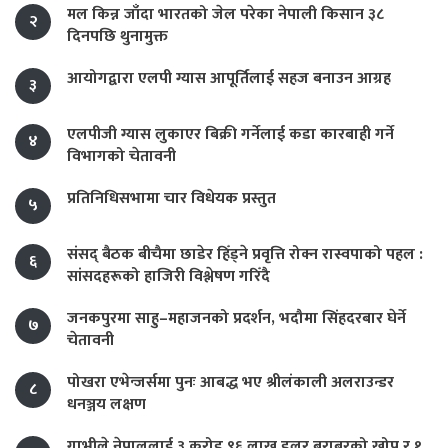
मल किन्न जाँदा भारतको जेल परेका नेपाली किसान ३८
२
दिनपछि थुनामुक्त
आयोगद्वारा एलपी ग्यास आपूर्तिलाई सहज बनाउन आग्रह
३
एलपीजी ग्यास लुकाएर बिक्री गर्नेलाई कडा कारबाही गर्ने
४
विभागको चेतावनी
प्रतिनिधिसभामा चार विधेयक प्रस्तुत
५
संसद् बैठक बीचैमा छाडेर हिँड्ने प्रवृत्ति रोक्न रास्वपाको पहल :
६
सांसदहरूको हाजिरी विश्लेषण गरिँदै
जनकपुरमा साहु–महाजनको प्रदर्शन, भदौमा सिंहदरबार घेर्ने
७
चेतावनी
पोखरा एभेन्जर्समा पुनः आबद्ध भए श्रीलंकाली अलराउन्डर
८
धनञ्जय लक्षण
गाभीले नेपाललाई ३ करोड ९६ लाख डलर बराबरको खोप र १