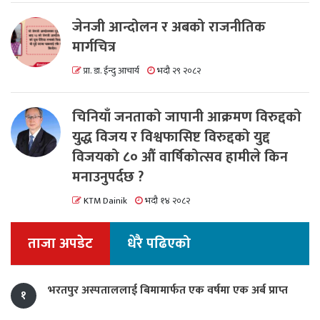
जेनजी आन्दोलन र अबको राजनीतिक
मार्गचित्र
प्रा. डा. ईन्दु आचार्य
भदौ २९ २०८२
चिनियाँ जनताको जापानी आक्रमण विरुद्दको
युद्ध विजय र विश्वफासिष्ट विरुद्दको युद्द
विजयको ८० औं वार्षिकोत्सव हामीले किन
मनाउनुपर्दछ ?
KTM Dainik
भदौ १४ २०८२
ताजा अपडेट
धेरै पढिएको
भरतपुर अस्पताललाई बिमामार्फत एक वर्षमा एक अर्ब प्राप्त
१