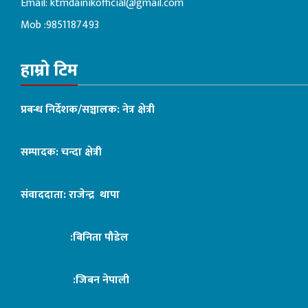
Email:
ktmdainikofficial@gmail.com
Mob :9851187493
हाम्रो टिम
प्रबन्ध निर्देशक/सञ्चालक: नेत्र क्षेत्री
सम्पादक: चन्दा क्षेत्री
संवाददाता: राजेन्द्र थापा
:बिनिता पौडेल
:जिबन नेपाली