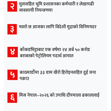
२
घुससहित भूमि प्रशासनका कर्मचारी र लेखापढी
व्यवसायी नियन्त्रणमा
३
यस्तो छ आजका लागि विदेशी मुद्राको विनिमयदर
४
काँकडभिट्टाबाट एक वर्षमा २४ अर्ब ५० करोड
बराबरको पेट्रोलियम पदार्थ आयात
५
काठमाडौँमा ३३ ग्राम खैरो हिरोइनसहित दुई जना
पक्राउ
६
मिस नेपाल–२०२६ को उपाधि दीपमाला ढकाललाई