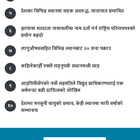
देशका विभिन्न स्थानमा सडक अवरुद्ध, यातायात प्रभावित
५
झापामा मतदाता नामावलीमा नाम दर्ता गर्न राष्ट्रिय परिचयपत्रको
६
प्रयोग बढ्दो
लागुऔषधसहित विभिन्न स्थानबाट २० जना पक्राउ
७
कहिलेकाहीँ एक्लै लड्नुपर्छः प्रधानमन्त्री साह
८
आइपिपीसँगको नयाँ सहमतिले विद्युत् प्राधिकरणलाई एक
९
अर्बभन्दा बढी दायित्वको जोखिम
देशभर मनसुनी वायुको प्रभाव, केही स्थानमा भारी वर्षाको
१०
सम्भावना