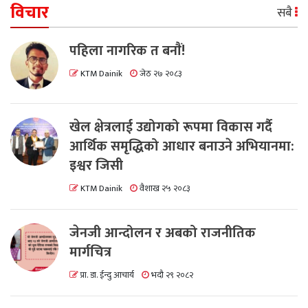
विचार
सबै
पहिला नागरिक त बनाैं!
KTM Dainik
जेठ २७ २०८३
खेल क्षेत्रलाई उद्योगको रूपमा विकास गर्दै
आर्थिक समृद्धिको आधार बनाउने अभियानमा:
इश्वर जिसी
KTM Dainik
वैशाख २५ २०८३
जेनजी आन्दोलन र अबको राजनीतिक
मार्गचित्र
प्रा. डा. ईन्दु आचार्य
भदौ २९ २०८२