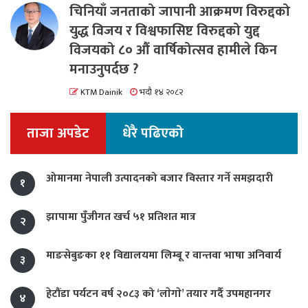
चिनियाँ जनताको जापानी आक्रमण विरुद्दको
युद्ध विजय र विश्वफासिष्ट विरुद्दको युद्द
विजयको ८० औं वार्षिकोत्सव हामीले किन
मनाउनुपर्दछ ?
KTM Dainik
भदौ १४ २०८२
ताजा अपडेट
धेरै पढिएको
ओमानमा नेपाली उत्पादनको बजार विस्तार गर्ने समझदारी
१
झापामा पुँजीगत खर्च ५१ प्रतिशत मात्र
२
माङसेबुङका ११ विद्यालयमा लिम्बू र वान्तवा भाषा अनिवार्य
३
हेटौंडा पर्यटन वर्ष २०८३ को ‘लाेगाे’ तयार गर्दै उपमहानगर
४