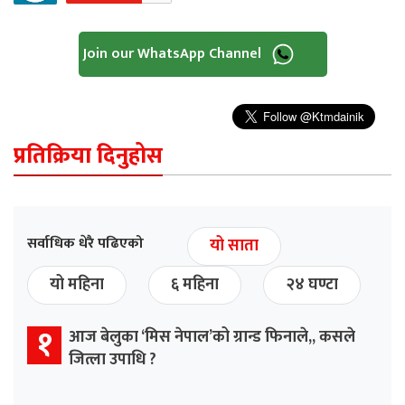
Join our WhatsApp Channel
प्रतिक्रिया दिनुहोस
सर्वाधिक धेरै पढिएको
यो साता
यो महिना
६ महिना
२४ घण्टा
१
आज बेलुका ‘मिस नेपाल’को ग्रान्ड फिनाले,, कसले
जित्ला उपाधि ?