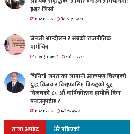
आर्थिक समृद्धिको आधार बनाउने अभियानमा:
इश्वर जिसी
KTM Dainik
वैशाख २५ २०८३
जेनजी आन्दोलन र अबको राजनीतिक
मार्गचित्र
प्रा. डा. ईन्दु आचार्य
भदौ २९ २०८२
चिनियाँ जनताको जापानी आक्रमण विरुद्दको
युद्ध विजय र विश्वफासिष्ट विरुद्दको युद्द
विजयको ८० औं वार्षिकोत्सव हामीले किन
मनाउनुपर्दछ ?
KTM Dainik
भदौ १४ २०८२
ताजा अपडेट
धेरै पढिएको