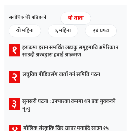
सर्वाधिक धेरै पढिएको
यो साता
यो महिना
६ महिना
२४ घण्टा
१
इराकमा इरान समर्थित लडाकु समूहमाथि अमेरिका र
साउदी अरबद्वारा हवाई आक्रमण
२
लघुवित्त पीडितसँग वार्ता गर्न समिति गठन
३
सुनसरी घटना : उपचारका क्रममा थप एक युवकको
मृत्यु
४
मौलिक संस्कृतिः खिर खाएर मनाइँदै साउन १५