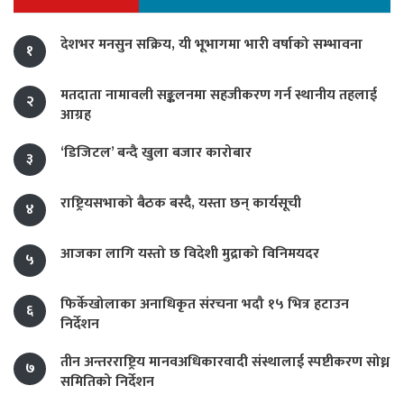
देशभर मनसुन सक्रिय, यी भूभागमा भारी वर्षाको सम्भावना
१
मतदाता नामावली सङ्कलनमा सहजीकरण गर्न स्थानीय तहलाई
२
आग्रह
‘डिजिटल’ बन्दै खुला बजार कारोबार
३
राष्ट्रियसभाको बैठक बस्दै, यस्ता छन् कार्यसूची
४
आजका लागि यस्तो छ विदेशी मुद्राको विनिमयदर
५
फिर्केखोलाका अनाधिकृत संरचना भदौ १५ भित्र हटाउन
६
निर्देशन
तीन अन्तरराष्ट्रिय मानवअधिकारवादी संस्थालाई स्पष्टीकरण सोध्न
७
समितिको निर्देशन