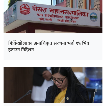
फिर्केखोलाका अनाधिकृत संरचना भदौ १५ भित्र
हटाउन निर्देशन