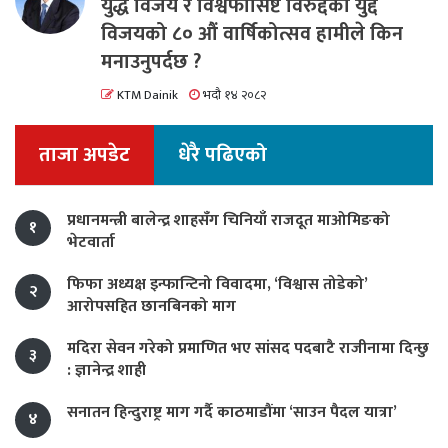
युद्ध विजय र विश्वफासिष्ट विरुद्दको युद्द
विजयको ८० औं वार्षिकोत्सव हामीले किन
मनाउनुपर्दछ ?
KTM Dainik
भदौ १४ २०८२
ताजा अपडेट
धेरै पढिएको
प्रधानमन्त्री बालेन्द्र शाहसँग चिनियाँ राजदूत माओमिङको
१
भेटवार्ता
फिफा अध्यक्ष इन्फान्टिनो विवादमा, ‘विश्वास तोडेको’
२
आरोपसहित छानबिनको माग
मदिरा सेवन गरेको प्रमाणित भए सांसद पदबाटै राजीनामा दिन्छु
३
: ज्ञानेन्द्र शाही
सनातन हिन्दुराष्ट्र माग गर्दै काठमाडौंमा ‘साउन पैदल यात्रा’
४