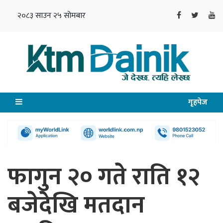
२०८३ साउन २५ सोमबार
गृहपेज
फागुन २० गते राति १२
बजेदेखि मतदान