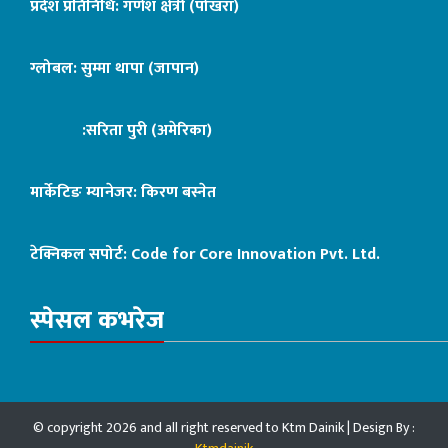
प्रदेश प्रतिनिधि: गणेश क्षेत्री (पोखरा)
ग्लोबल: सुम्मा थापा (जापान)
:सरिता पुरी (अमेरिका)
मार्केटिङ म्यानेजर: किरण बस्नेत
टेक्निकल सपोर्ट:
Code for Core Innovation Pvt. Ltd.
स्पेसल कभरेज
© copyright 2026 and all right reserved to Ktm Dainik | Design By :