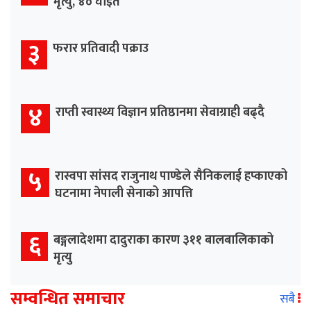
मृत्यु, ४० घाइते
३
फरार प्रतिवादी पक्राउ
४
राप्ती स्वास्थ्य विज्ञान प्रतिष्ठानमा सेवाग्राही बढ्दै
५
रास्वपा सांसद राजुनाथ पाण्डेले सैनिकलाई हप्काएको
घटनामा नेपाली सेनाको आपत्ति
६
बङ्गलादेशमा दादुराका कारण ३११ बालबालिकाको
मृत्यु
सम्वन्धित समाचार
सबै