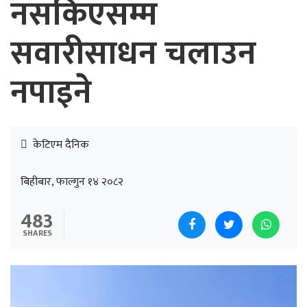
नसकिएसम्म
सवारीसाधन चलाउन
नपाइने
केटिएम दैनिक
बिहीबार, फाल्गुन १४ २०८२
483
SHARES