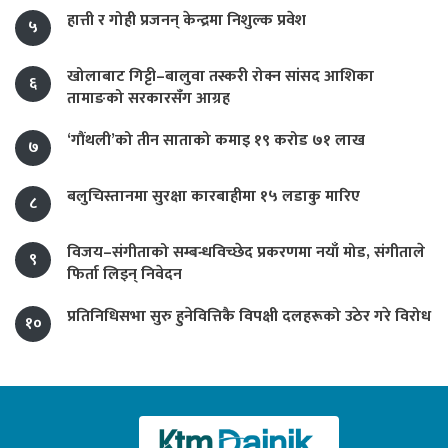
हात्ती र गोही प्रजनन् केन्द्रमा निशुल्क प्रवेश
५
खोलाबाट गिट्टी–बालुवा तस्करी रोक्न सांसद आशिका
६
तामाङको सरकारसँग आग्रह
‘गौंथली’को तीन साताको कमाइ १९ करोड ७१ लाख
७
बलुचिस्तानमा सुरक्षा कारबाहीमा १५ लडाकु मारिए
८
विजय–संगीताको सम्बन्धविच्छेद प्रकरणमा नयाँ मोड, संगीता‍ले
९
फिर्ता लिइन् निवेदन
प्रतिनिधिसभा सुरु हुनेवित्तिकै विपक्षी दलहरूको उठेर गरे विरोध
१०