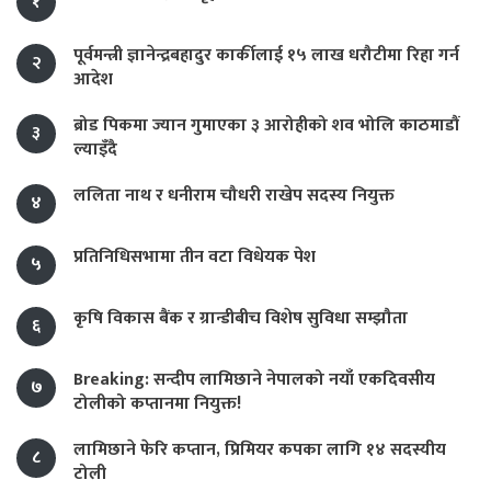
१
पूर्वमन्त्री ज्ञानेन्द्रबहादुर कार्कीलाई १५ लाख धरौटीमा रिहा गर्न
२
आदेश
ब्रोड पिकमा ज्यान गुमाएका ३ आरोहीको शव भोलि काठमाडौं
३
ल्याइँदै
ललिता नाथ र धनीराम चौधरी राखेप सदस्य नियुक्त
४
प्रतिनिधिसभामा तीन वटा विधेयक पेश
५
कृषि विकास बैंक र ग्रान्डीबीच विशेष सुविधा सम्झौता
६
Breaking: सन्दीप लामिछाने नेपालको नयाँ एकदिवसीय
७
टोलीको कप्तानमा नियुक्त!
लामिछाने फेरि कप्तान, प्रिमियर कपका लागि १४ सदस्यीय
८
टोली