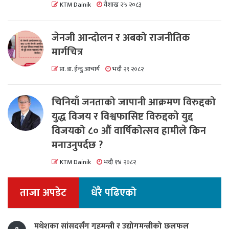
KTM Dainik
वैशाख २५ २०८३
जेनजी आन्दोलन र अबको राजनीतिक
मार्गचित्र
प्रा. डा. ईन्दु आचार्य
भदौ २९ २०८२
चिनियाँ जनताको जापानी आक्रमण विरुद्दको
युद्ध विजय र विश्वफासिष्ट विरुद्दको युद्द
विजयको ८० औं वार्षिकोत्सव हामीले किन
मनाउनुपर्दछ ?
KTM Dainik
भदौ १४ २०८२
ताजा अपडेट
धेरै पढिएको
मधेशका सांसदसँग गृहमन्त्री र उद्योगमन्त्रीको छलफल