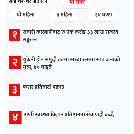
सर्वाधिक धेरै पढिएको
यो साता
यो महिना
६ महिना
२४ घण्टा
१
सवारी कारबाहीबाट रु एक करोड ३३ लाख राजस्व
सङ्कलन
२
युक्रेनी ड्रोन समुद्री तटमा खस्दा रुसमा सात जनाको
मृत्यु, ४० घाइते
३
फरार प्रतिवादी पक्राउ
४
राप्ती स्वास्थ्य विज्ञान प्रतिष्ठानमा सेवाग्राही बढ्दै