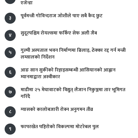
एजेन्डा
पूर्वमन्त्री गोविन्दराज जोशीले पाए सबै कैद छुट
३
सुदूरपश्चिम रोयल्समा फर्किए सेफ अली जैब
४
गुल्मी अस्पताल भवन निर्माणमा ढिलाइ, ठेक्का रद्द गर्न मन्त्री
५
लम्सालको निर्देशन
आङ सान सुकीको रिहाइसम्बन्धी आसियानको आह्वान
६
म्यानमाद्वारा अस्वीकार
माडीमा २५ मेघावाटको विद्युत् लैजान निकुञ्जमा तार भूमिगत
७
गरिँदै
ग्यासको कालोबजारी रोक्न अनुगमन तीव्र
८
फापरखेत पहिरोको विकल्पमा मोटरेबल पुल
९