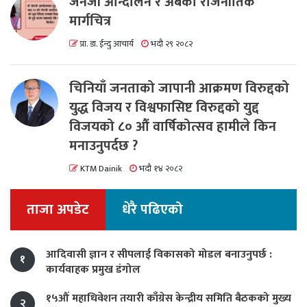
जेनजी आन्दोलन र अबको राजनीतिक
मार्गचित्र
प्रा. डा. ईन्दु आचार्य
भदौ २९ २०८२
चिनियाँ जनताको जापानी आक्रमण विरुद्दको
युद्ध विजय र विश्वफासिष्ट विरुद्दको युद्द
विजयको ८० औं वार्षिकोत्सव हामीले किन
मनाउनुपर्दछ ?
KTM Dainik
भदौ १४ २०८२
ताजा अपडेट
धेरै पढिएको
आदिवासी ज्ञान र सीपलाई विकासको मोडल बनाउनुपर्छ :
१
कार्यवाहक प्रमुख डंगोल
१५औं महाधिवेशन तयारी काँग्रेस केन्द्रीय समिति बैठकको मुख्य
२