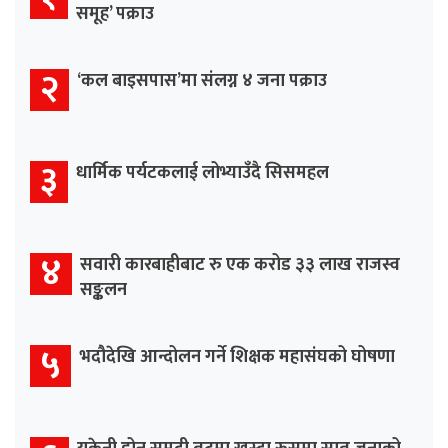
समूह’ पक्राउ
२
‘कल बाइसपास’मा संलग्न ४ जना पक्राउ
३
धार्मिक पर्यटकलाई लोभ्याउँदै सिसमहल
४
सवारी कारबाहीबाट रु एक करोड ३३ लाख राजस्व
सङ्कलन
५
भदौदेखि आन्दोलन गर्ने शिक्षक महासंघको घोषणा