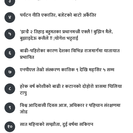
३
पर्यटन नीति एकातिर, बजेटको बाटो अर्कैतिर
४
‘झन्डै २ तिहाइ बहुमतका प्रधानमन्त्री एक्लै ! बुझिन मैले,
५
बुझाइदेऊ कसैले !! ;योगेश भट्टराई
बाढी-पहिराेका कारण देशका विभिन्न राजमार्गमा यातायात
६
प्रभावित
एनपीएल तेस्रो संस्करण कात्तिक ९ देखि मङ्सिर ५ सम्म
७
हरेक वर्ष कोशीको बाढी र कटानको दोहोरो त्रासमा चिलिया
८
टापु
विश्व आदिवासी दिवस आज, अधिकार र पहिचान संरक्षणमा
९
जोड
सात महिनाको सम्झौता, दुई वर्षमा सकिएन
१०