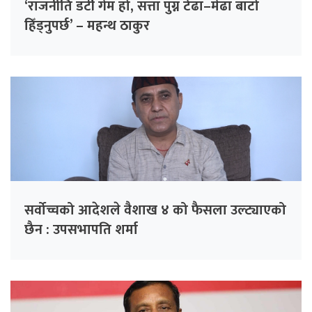
‘राजनीति डर्टी गेम हो, सत्ता पुग्न टेढा–मेढा बाटो
हिँड्नुपर्छ’ – महन्थ ठाकुर
सर्वोच्चको आदेशले वैशाख ४ को फैसला उल्ट्याएको
छैन : उपसभापति शर्मा