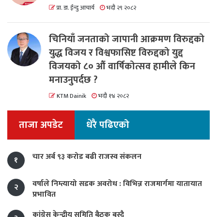
प्रा. डा. ईन्दु आचार्य
भदौ २९ २०८२
चिनियाँ जनताको जापानी आक्रमण विरुद्दको
युद्ध विजय र विश्वफासिष्ट विरुद्दको युद्द
विजयको ८० औं वार्षिकोत्सव हामीले किन
मनाउनुपर्दछ ?
KTM Dainik
भदौ १४ २०८२
ताजा अपडेट
धेरै पढिएको
चार अर्ब ९३ करोड बढी राजस्व संकलन
१
वर्षाले निम्त्यायो सडक अवरोध : विभिन्न राजमार्गमा यातायात
२
प्रभावित
कांग्रेस केन्द्रीय समिति बैठक बस्दै