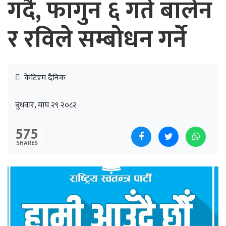
गर्दै, फागुन ६ गते बालेन
र रविले सम्बोधन गर्ने
केटिएम दैनिक
बुधवार, माघ २९ २०८२
575
SHARES