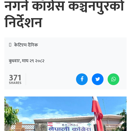
नगर्न काँग्रेस कञ्चनपुरको
निर्देशन
केटिएम दैनिक
बुधवार, माघ २९ २०८२
371
SHARES