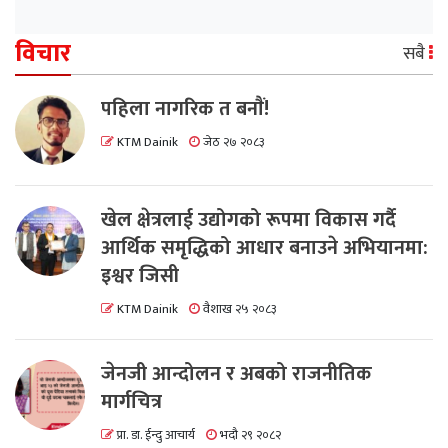
विचार
सबै
पहिला नागरिक त बनाैं!
KTM Dainik
जेठ २७ २०८३
खेल क्षेत्रलाई उद्योगको रूपमा विकास गर्दै
आर्थिक समृद्धिको आधार बनाउने अभियानमा:
इश्वर जिसी
KTM Dainik
वैशाख २५ २०८३
जेनजी आन्दोलन र अबको राजनीतिक
मार्गचित्र
प्रा. डा. ईन्दु आचार्य
भदौ २९ २०८२