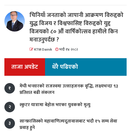
चिनियाँ जनताको जापानी आक्रमण विरुद्दको
युद्ध विजय र विश्वफासिष्ट विरुद्दको युद्द
विजयको ८० औं वार्षिकोत्सव हामीले किन
मनाउनुपर्दछ ?
KTM Dainik
भदौ १४ २०८२
ताजा अपडेट
धेरै पढिएको
मेची भन्सारको राजस्वमा उत्साहजनक वृद्धि, लक्ष्यभन्दा ९३
१
प्रतिशत बढी संकलन
स्कुटर यात्रामा बेहोस भएका युवकको मृत्यु
२
सान्फ्रासिस्को महावाणिज्यदूतावासबाट भदौ १५ सम्म सेवा
३
प्रवाह हुने