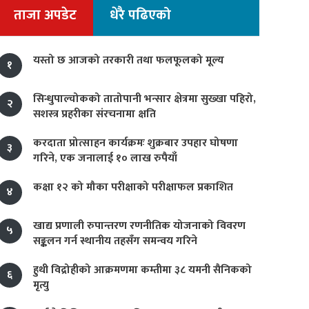
ताजा अपडेट
धेरै पढिएको
यस्तो छ आजको तरकारी तथा फलफूलको मूल्य
१
सिन्धुपाल्चोकको तातोपानी भन्सार क्षेत्रमा सुख्खा पहिरो,
२
सशस्त्र प्रहरीका संरचनामा क्षति
करदाता प्रोत्साहन कार्यक्रमः शुक्रबार उपहार घोषणा
३
गरिने, एक जनालाई १० लाख रुपैयाँ
कक्षा १२ को मौका परीक्षाको परीक्षाफल प्रकाशित
४
खाद्य प्रणाली रुपान्तरण रणनीतिक योजनाको विवरण
५
सङ्कलन गर्न स्थानीय तहसँग समन्वय गरिने
हुथी विद्रोहीको आक्रमणमा कम्तीमा ३८ यमनी सैनिकको
६
मृत्यु