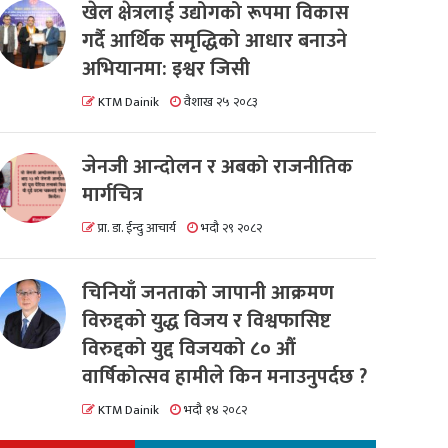
खेल क्षेत्रलाई उद्योगको रूपमा विकास
गर्दै आर्थिक समृद्धिको आधार बनाउने
अभियानमा: इश्वर जिसी
KTM Dainik
वैशाख २५ २०८३
जेनजी आन्दोलन र अबको राजनीतिक
मार्गचित्र
प्रा. डा. ईन्दु आचार्य
भदौ २९ २०८२
चिनियाँ जनताको जापानी आक्रमण
विरुद्दको युद्ध विजय र विश्वफासिष्ट
विरुद्दको युद्द विजयको ८० औं
वार्षिकोत्सव हामीले किन मनाउनुपर्दछ ?
KTM Dainik
भदौ १४ २०८२