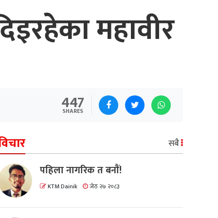
 दिइरहेका महावीर
447
SHARES
विचार
सबै
पहिला नागरिक त बनाैं!
KTM Dainik
जेठ २७ २०८३