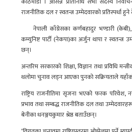
काठमाडौँ । आसन्न प्रतिनिधि सभा सदस्य निर्वाचनम
राजनीतिक दल र स्वतन्त्र उम्मेदवारको प्रतिस्पर्धा हु
नेपाली काँग्रेसका कर्णबहादुर भण्डारी (केबी), न
कम्युनिष्ट पार्टी (नेकपा)का अर्जुन थापा र स्वतन्त्र 
छन्।
अन्तरिम सरकारको शिक्षा, विज्ञान तथा प्रविधि मन्त्
थलोमा चुनाव लड्न आएका पुनको सक्रियताले यहाँक
राष्ट्रिय राजनीतिमा सृजना भएको फरक परिवेश, नया
प्रभाव तथा सम्बद्ध राजनीतिक दल तथा उम्मेदवारहरू
बेनीका धनञ्जयकुमार श्रेष्ठ बताउँछन्।
‘विगतका चुनावमा राष्ट्रियस्तरमा ओझेलमा पर्ने म्या