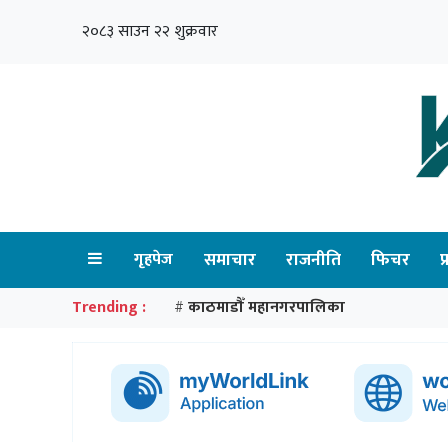
२०८३ साउन २२ शुक्रवार
गृहपेज
समाचार
राजनीति
फिचर
प
Trending :
काठमाडौँ महानगरपालिका
#