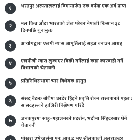
भरतपुर अस्पताललाई बिमामार्फत एक वर्षमा एक अर्ब प्राप्त
१
मल किन्न जाँदा भारतको जेल परेका नेपाली किसान ३८
२
दिनपछि थुनामुक्त
आयोगद्वारा एलपी ग्यास आपूर्तिलाई सहज बनाउन आग्रह
३
एलपीजी ग्यास लुकाएर बिक्री गर्नेलाई कडा कारबाही गर्ने
४
विभागको चेतावनी
प्रतिनिधिसभामा चार विधेयक प्रस्तुत
५
संसद् बैठक बीचैमा छाडेर हिँड्ने प्रवृत्ति रोक्न रास्वपाको पहल :
६
सांसदहरूको हाजिरी विश्लेषण गरिँदै
जनकपुरमा साहु–महाजनको प्रदर्शन, भदौमा सिंहदरबार घेर्ने
७
चेतावनी
पोखरा एभेन्जर्समा पुनः आबद्ध भए श्रीलंकाली अलराउन्डर