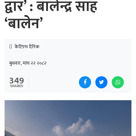
द्वार’ : बालेन्द्र साह
‘बालेन’
केटिएम दैनिक
बुधवार, माघ २२ २०८२
349
SHARES