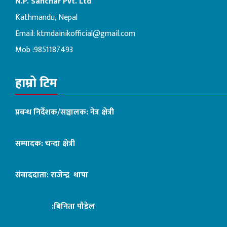
N.P. Sanchar Pvt. Ltd
Kathmandu, Nepal
Email:
ktmdainikofficial@gmail.com
Mob :9851187493
हाम्रो टिम
प्रबन्ध निर्देशक/सञ्चालक: नेत्र क्षेत्री
सम्पादक: चन्दा क्षेत्री
संवाददाता: राजेन्द्र थापा
:बिनिता पौडेल