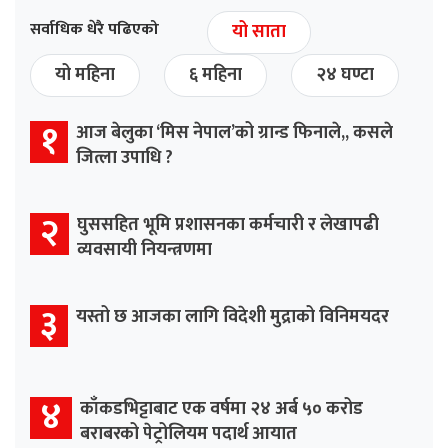
सर्वाधिक धेरै पढिएको
यो साता
यो महिना
६ महिना
२४ घण्टा
१
आज बेलुका ‘मिस नेपाल’को ग्रान्ड फिनाले,, कसले
जित्ला उपाधि ?
२
घुससहित भूमि प्रशासनका कर्मचारी र लेखापढी
व्यवसायी नियन्त्रणमा
३
यस्तो छ आजका लागि विदेशी मुद्राको विनिमयदर
४
काँकडभिट्टाबाट एक वर्षमा २४ अर्ब ५० करोड
बराबरको पेट्रोलियम पदार्थ आयात