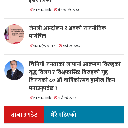
इश्वर जिसी
KTM Dainik
वैशाख २५ २०८३
जेनजी आन्दोलन र अबको राजनीतिक
मार्गचित्र
प्रा. डा. ईन्दु आचार्य
भदौ २९ २०८२
चिनियाँ जनताको जापानी आक्रमण विरुद्दको
युद्ध विजय र विश्वफासिष्ट विरुद्दको युद्द
विजयको ८० औं वार्षिकोत्सव हामीले किन
मनाउनुपर्दछ ?
KTM Dainik
भदौ १४ २०८२
ताजा अपडेट
धेरै पढिएको