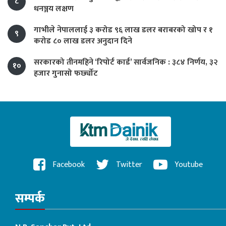
८
धनञ्जय लक्षण
गाभीले नेपाललाई ३ करोड ९६ लाख डलर बराबरको खोप र १
९
करोड ८० लाख डलर अनुदान दिने
सरकारको तीनमहिने ‘रिपोर्ट कार्ड’ सार्वजनिक : ३८४ निर्णय, ३२
१०
हजार गुनासो फर्छ्योट
Facebook
Twitter
Youtube
सम्पर्क