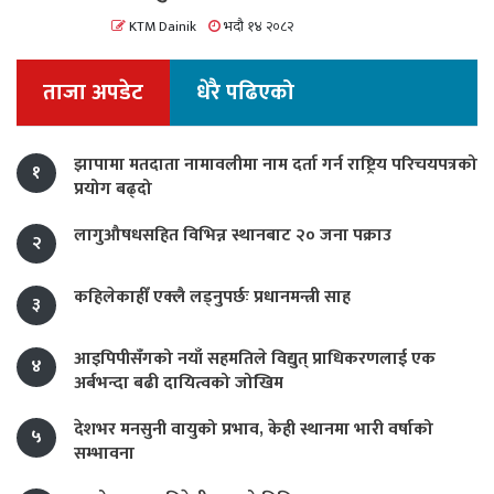
KTM Dainik
भदौ १४ २०८२
ताजा अपडेट
धेरै पढिएको
झापामा मतदाता नामावलीमा नाम दर्ता गर्न राष्ट्रिय परिचयपत्रको
१
प्रयोग बढ्दो
लागुऔषधसहित विभिन्न स्थानबाट २० जना पक्राउ
२
कहिलेकाहीँ एक्लै लड्नुपर्छः प्रधानमन्त्री साह
३
आइपिपीसँगको नयाँ सहमतिले विद्युत् प्राधिकरणलाई एक
४
अर्बभन्दा बढी दायित्वको जोखिम
देशभर मनसुनी वायुको प्रभाव, केही स्थानमा भारी वर्षाको
५
सम्भावना