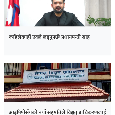
कहिलेकाहीँ एक्लै लड्नुपर्छः प्रधानमन्त्री साह
आइपिपीसँगको नयाँ सहमतिले विद्युत् प्राधिकरणलाई