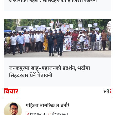
रास्वपाको पहल : सांसदहरूको हाजिरी विश्लेषण
गरिँदै
जनकपुरमा साहु–महाजनको प्रदर्शन, भदौमा
सिंहदरबार घेर्ने चेतावनी
विचार
सबै
पहिला नागरिक त बनाैं!
KTM Dainik
जेठ २७ २०८३