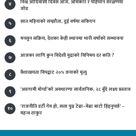
विश्व आदिवासी दिवस आज, अधिकार र पहिचान संरक्षणमा
४
जोड
सात महिनाको सम्झौता, दुई वर्षमा सकिएन
५
मनसुन सक्रिय, देशका केही स्थानमा भारी वर्षाको सम्भावना
६
आजका लागि कुन विदेशी मुद्राको विनिमय दर कति ?
७
वैशाखयता विपद्बाट २०५ जनाको मृत्यु
८
‘अग्रगामी मोर्चा’को अवधारणा सार्वजनिक, २८ बुँदे लक्ष्य प्रस्ताव
९
‘राजनीति डर्टी गेम हो, सत्ता पुग्न टेढा–मेढा बाटो हिँड्नुपर्छ’ –
१०
महन्थ ठाकुर