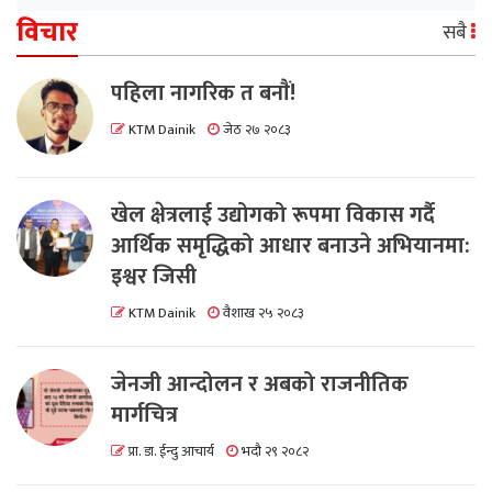
विचार
सबै
पहिला नागरिक त बनाैं!
KTM Dainik
जेठ २७ २०८३
खेल क्षेत्रलाई उद्योगको रूपमा विकास गर्दै
आर्थिक समृद्धिको आधार बनाउने अभियानमा:
इश्वर जिसी
KTM Dainik
वैशाख २५ २०८३
जेनजी आन्दोलन र अबको राजनीतिक
मार्गचित्र
प्रा. डा. ईन्दु आचार्य
भदौ २९ २०८२