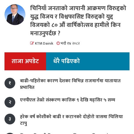
चिनियाँ जनताको जापानी आक्रमण विरुद्दको
युद्ध विजय र विश्वफासिष्ट विरुद्दको युद्द
विजयको ८० औं वार्षिकोत्सव हामीले किन
मनाउनुपर्दछ ?
KTM Dainik
भदौ १४ २०८२
ताजा अपडेट
धेरै पढिएको
बाढी-पहिराेका कारण देशका विभिन्न राजमार्गमा यातायात
१
प्रभावित
एनपीएल तेस्रो संस्करण कात्तिक ९ देखि मङ्सिर ५ सम्म
२
हरेक वर्ष कोशीको बाढी र कटानको दोहोरो त्रासमा चिलिया
३
टापु