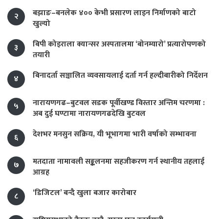
बझाङ–बनलेक ४०० केभी प्रसारण लाइन निर्माणको बाटो
२
खुल्यो
बिपी कोइराला क्यान्सर अस्पतालमा ‘बोनम्यारो’ प्रत्यारोपणको
३
तयारी
बिनादर्ता सञ्चालित व्यवसायलाई दर्ता गर्न हल्दीबारीको निर्देशन
४
नारायणगढ–बुटवल सडक पूर्वीखण्ड विस्तार अन्तिम चरणमा :
५
अब दुई घण्टामा नारायणगढदेखि बुटवल
देशभर मनसुन सक्रिय, यी भूभागमा भारी वर्षाको सम्भावना
६
मतदाता नामावली सङ्कलनमा सहजीकरण गर्न स्थानीय तहलाई
७
आग्रह
‘डिजिटल’ बन्दै खुला बजार कारोबार
८