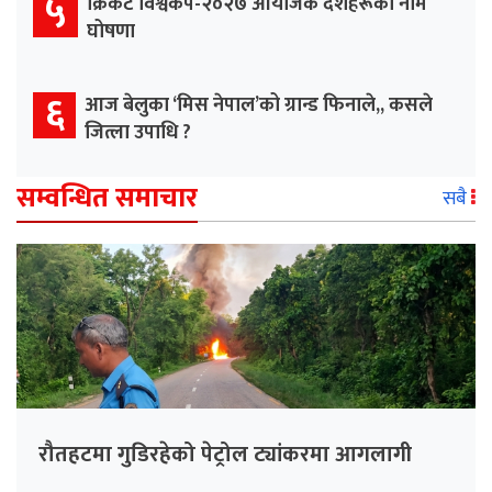
५
क्रिकेट विश्वकप-२०२७ आयोजक देशहरूको नाम
घोषणा
६
आज बेलुका ‘मिस नेपाल’को ग्रान्ड फिनाले,, कसले
जित्ला उपाधि ?
सम्वन्धित समाचार
सबै
रौतहटमा गुडिरहेको पेट्रोल ट्यांकरमा आगलागी