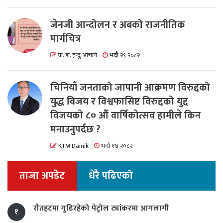
जेनजी आन्दोलन र अबको राजनीतिक
मार्गचित्र
प्रा. डा. ईन्दु आचार्य
भदौ २९ २०८२
चिनियाँ जनताको जापानी आक्रमण विरुद्दको
युद्ध विजय र विश्वफासिष्ट विरुद्दको युद्द
विजयको ८० औं वार्षिकोत्सव हामीले किन
मनाउनुपर्दछ ?
KTM Dainik
भदौ १४ २०८२
ताजा अपडेट
धेरै पढिएको
रौतहटमा गुडिरहेको पेट्रोल ट्यांकरमा आगलागी
१