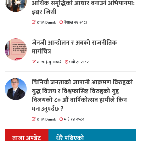
आर्थिक समृद्धिको आधार बनाउने अभियानमा:
इश्वर जिसी
KTM Dainik
वैशाख २५ २०८३
जेनजी आन्दोलन र अबको राजनीतिक
मार्गचित्र
प्रा. डा. ईन्दु आचार्य
भदौ २९ २०८२
चिनियाँ जनताको जापानी आक्रमण विरुद्दको
युद्ध विजय र विश्वफासिष्ट विरुद्दको युद्द
विजयको ८० औं वार्षिकोत्सव हामीले किन
मनाउनुपर्दछ ?
KTM Dainik
भदौ १४ २०८२
ताजा अपडेट
धेरै पढिएको