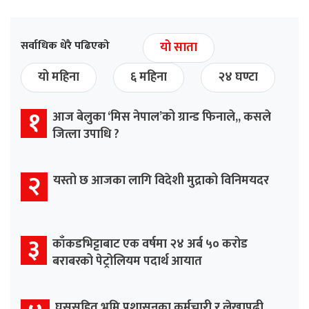
सर्वाधिक धेरै पढिएको
यो साता
यो महिना
६ महिना
२४ घण्टा
१
आज बेलुका ‘मिस नेपाल’को ग्रान्ड फिनाले,, कसले
जित्ला उपाधि ?
२
यस्तो छ आजका लागि विदेशी मुद्राको विनिमयदर
३
काँकडभिट्टाबाट एक वर्षमा २४ अर्ब ५० करोड
बराबरको पेट्रोलियम पदार्थ आयात
घुससहित भूमि प्रशासनका कर्मचारी र लेखापढी