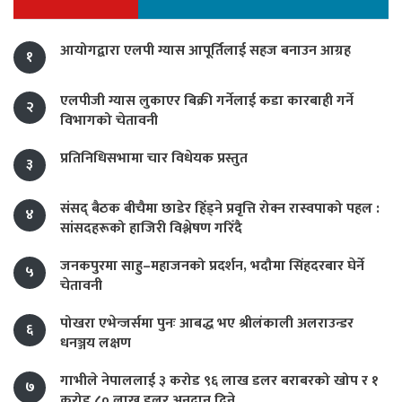
आयोगद्वारा एलपी ग्यास आपूर्तिलाई सहज बनाउन आग्रह
१
एलपीजी ग्यास लुकाएर बिक्री गर्नेलाई कडा कारबाही गर्ने
२
विभागको चेतावनी
प्रतिनिधिसभामा चार विधेयक प्रस्तुत
३
संसद् बैठक बीचैमा छाडेर हिँड्ने प्रवृत्ति रोक्न रास्वपाको पहल :
४
सांसदहरूको हाजिरी विश्लेषण गरिँदै
जनकपुरमा साहु–महाजनको प्रदर्शन, भदौमा सिंहदरबार घेर्ने
५
चेतावनी
पोखरा एभेन्जर्समा पुनः आबद्ध भए श्रीलंकाली अलराउन्डर
६
धनञ्जय लक्षण
गाभीले नेपाललाई ३ करोड ९६ लाख डलर बराबरको खोप र १
७
करोड ८० लाख डलर अनुदान दिने