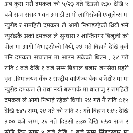
अब कुरा गरौ दमकल को ५/२३ गते दिउसो १:३० देखि ५
बजे सम्म संसद भवन अगाडी आगो लागिरहेको एम्बुलेन्स मा
न्युरोड र रामहिटी दमकल ले आगो निभाइरहेको थियो भने
न्युरोडकै अर्को दमकल ले सुन्धारा र शान्तिनगर बिजुली को
पोल मा आगो निभाइरहेको थियो, २४ गते बिहानै देखि कुनै
पनि दमकल संचालन मा आउन सकेको थिएन , २४ गते
राति ८ बजे देखि १ बजे सम्म बिशाल बजार जनसेवा प्रहरी
वृत , हिमालयन बैंक र रास्ट्रीय बाणिज्य बैंक बानेश्वोर मा मा
न्युरोड दमकल ले तथा नयाँ बसपार्क मा बालाजु र रामहिटी
दमकल ले आगो निभाई रहेको थियो। २४ गते नै राति ८:१५
देखि ९:४५ सम्म, २४ गते को राति २५ गते बिहान १:४५ देखि
३:०० बजे सम्म, २६ गते दिउसो ३:३० देखि ६:५० सम्म र
सोहि दिन साझ ५ बजे देखि ६ बजे सम्म सिंहदरबार मा