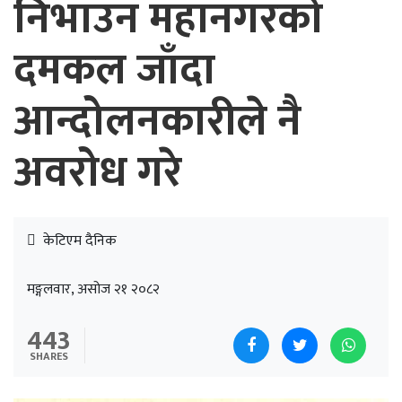
निभाउन महानगरको
दमकल जाँदा
आन्दोलनकारीले नै
अवरोध गरे
केटिएम दैनिक
मङ्गलवार, असोज २१ २०८२
443
SHARES