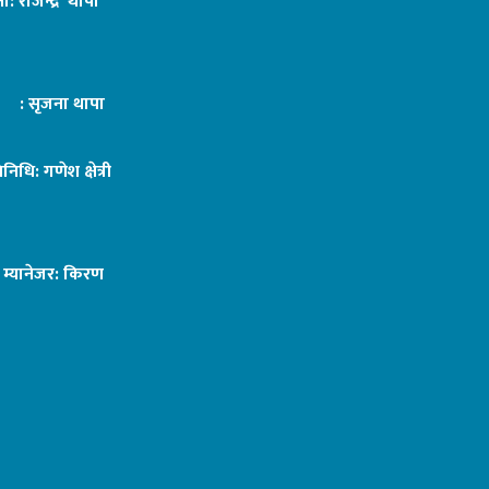
ा: राजेन्द्र थापा
ट : सृजना थापा
तिनिधि: गणेश क्षेत्री
ङ म्यानेजर: किरण