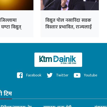
च जिल्लामा
विद्युत पोल नसारिँदा सडक
ण्टा विद्युत्
विस्तार प्रभावित, राज्यलाई
करोडौंको आर्थिक भार :
महानिर्देशक जैसी
Facebook
Twitter
Youtube
रो टिम