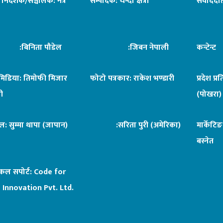
ध निर्देशक/सञ्चालक: नेत्र
सम्पादक: चन्दा क्षेत्री
संवाददात
िनिता पौडेल
:जिबन नेपाली
कन्टेन्
िमिडिया: तिमोफी मिजार
फोटो पत्रकार: राकेश भण्डारी
प्रदेश प्र
ी
(पोखरा)
ल: सुम्मा थापा (जापान)
:सरिता पुरी (अमेरिका)
मार्केटि
बस्नेत
िकल सपोर्ट:
Code for
 Innovation Pvt. Ltd.