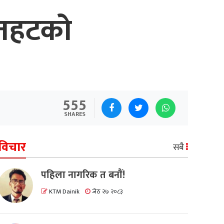
ौतहटको
555
SHARES
विचार
सबै
पहिला नागरिक त बनाैं!
KTM Dainik
जेठ २७ २०८३