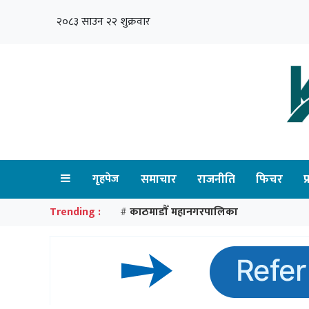
२०८३ साउन २२ शुक्रवार
गृहपेज
समाचार
राजनीति
फिचर
प
Trending :
काठमाडौँ महानगरपालिका
#