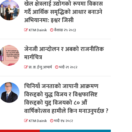
खेल क्षेत्रलाई उद्योगको रूपमा विकास
गर्दै आर्थिक समृद्धिको आधार बनाउने
अभियानमा: इश्वर जिसी
KTM Dainik
वैशाख २५ २०८३
जेनजी आन्दोलन र अबको राजनीतिक
मार्गचित्र
प्रा. डा. ईन्दु आचार्य
भदौ २९ २०८२
चिनियाँ जनताको जापानी आक्रमण
विरुद्दको युद्ध विजय र विश्वफासिष्ट
विरुद्दको युद्द विजयको ८० औं
वार्षिकोत्सव हामीले किन मनाउनुपर्दछ ?
KTM Dainik
भदौ १४ २०८२