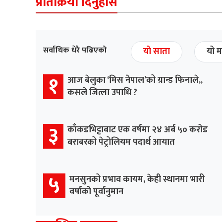
प्रतिक्रिया दिनुहोस
सर्वाधिक धेरै पढिएको
यो साता
यो म
१
आज बेलुका ‘मिस नेपाल’को ग्रान्ड फिनाले,,
कसले जित्ला उपाधि ?
३
काँकडभिट्टाबाट एक वर्षमा २४ अर्ब ५० करोड
बराबरको पेट्रोलियम पदार्थ आयात
५
मनसुनको प्रभाव कायम, केही स्थानमा भारी
वर्षाको पूर्वानुमान