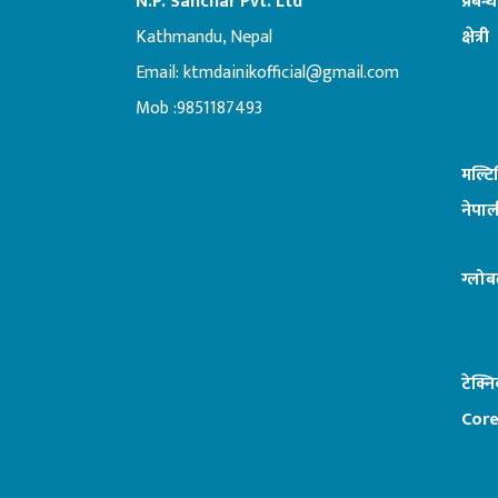
N.P. Sanchar Pvt. Ltd
प्रबन्
Kathmandu, Nepal
क्षेत्री
Email:
ktmdainikofficial@gmail.com
:ब
Mob :9851187493
मल्ट
नेपाल
ग्लोब
टेक्न
Core