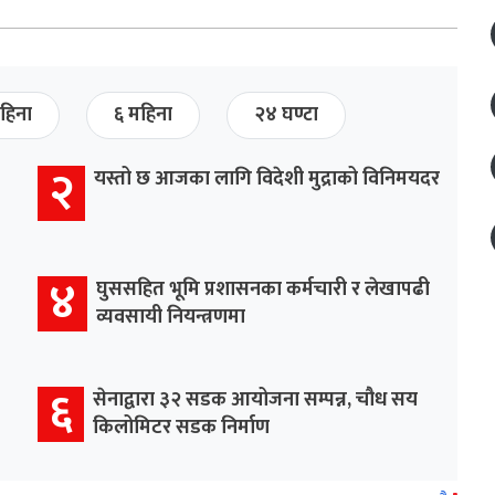
हिना
६ महिना
२४ घण्टा
२
यस्तो छ आजका लागि विदेशी मुद्राको विनिमयदर
४
घुससहित भूमि प्रशासनका कर्मचारी र लेखापढी
व्यवसायी नियन्त्रणमा
६
सेनाद्वारा ३२ सडक आयोजना सम्पन्न, चौध सय
किलोमिटर सडक निर्माण