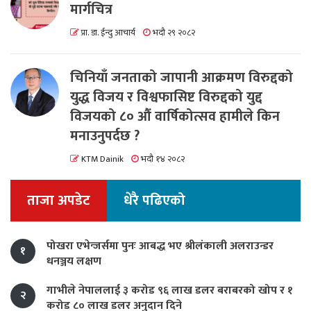
मार्गचित्र
प्रा. डा. ईन्दु आचार्य
भदौ २९ २०८२
चिनियाँ जनताको जापानी आक्रमण विरुद्दको
युद्ध विजय र विश्वफासिष्ट विरुद्दको युद्द
विजयको ८० औं वार्षिकोत्सव हामीले किन
मनाउनुपर्दछ ?
KTM Dainik
भदौ १४ २०८२
ताजा अपडेट
धेरै पढिएको
पोखरा एभेन्जर्समा पुनः आबद्ध भए श्रीलंकाली अलराउन्डर
१
धनञ्जय लक्षण
गाभीले नेपाललाई ३ करोड ९६ लाख डलर बराबरको खोप र १
२
करोड ८० लाख डलर अनुदान दिने