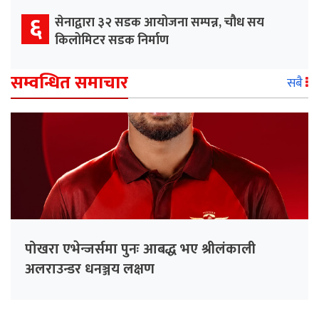
६
सेनाद्वारा ३२ सडक आयोजना सम्पन्न, चौध सय
किलोमिटर सडक निर्माण
सम्वन्धित समाचार
सबै
पोखरा एभेन्जर्समा पुनः आबद्ध भए श्रीलंकाली
अलराउन्डर धनञ्जय लक्षण