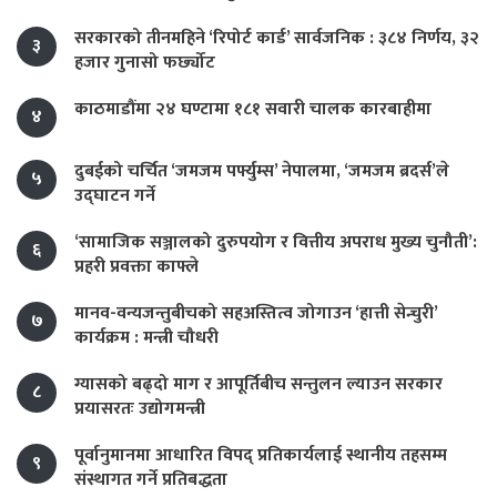
सरकारको तीनमहिने ‘रिपोर्ट कार्ड’ सार्वजनिक : ३८४ निर्णय, ३२
३
हजार गुनासो फर्छ्योट
काठमाडौंमा २४ घण्टामा १८१ सवारी चालक कारबाहीमा
४
दुबईको चर्चित ‘जमजम पर्फ्युम्स’ नेपालमा, ‘जमजम ब्रदर्स’ले
५
उद्घाटन गर्ने
‘सामाजिक सञ्जालको दुरुपयोग र वित्तीय अपराध मुख्य चुनौती’:
६
प्रहरी प्रवक्ता काफ्ले
मानव-वन्यजन्तुबीचको सहअस्तित्व जोगाउन ‘हात्ती सेन्चुरी’
७
कार्यक्रम : मन्त्री चौधरी
ग्यासको बढ्दो माग र आपूर्तिबीच सन्तुलन ल्याउन सरकार
८
प्रयासरतः उद्योगमन्त्री
पूर्वानुमानमा आधारित विपद् प्रतिकार्यलाई स्थानीय तहसम्म
९
संस्थागत गर्ने प्रतिबद्धता