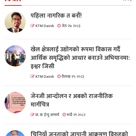
पहिला नागरिक त बनाैं!
KTM Dainik
जेठ २७ २०८३
खेल क्षेत्रलाई उद्योगको रूपमा विकास गर्दै
आर्थिक समृद्धिको आधार बनाउने अभियानमा:
इश्वर जिसी
KTM Dainik
वैशाख २५ २०८३
जेनजी आन्दोलन र अबको राजनीतिक
मार्गचित्र
प्रा. डा. ईन्दु आचार्य
भदौ २९ २०८२
चिनियाँ जनताको जापानी आक्रमण विरुद्दको