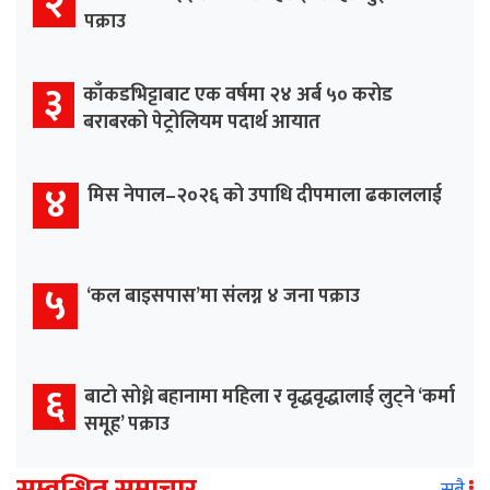
२
पक्राउ
३
काँकडभिट्टाबाट एक वर्षमा २४ अर्ब ५० करोड
बराबरको पेट्रोलियम पदार्थ आयात
४
मिस नेपाल–२०२६ को उपाधि दीपमाला ढकाललाई
५
‘कल बाइसपास’मा संलग्न ४ जना पक्राउ
६
बाटो सोध्ने बहानामा महिला र वृद्धवृद्धालाई लुट्ने ‘कर्मा
समूह’ पक्राउ
सम्वन्धित समाचार
सबै