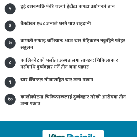
दुई दशकपछि फेरि चल्यो हेटौंडा कपडा उद्योगको तान
५
बैतडीका १७८ जनाले घरमै पाए राहदानी
६
वाग्मती सफाइ अभियानः आज चार मेट्रिकटन नकुहिने फोहर
७
सङ्कलन
कालिकोटको पलाँता अस्पतालमा ताण्डव: चिकित्सक र
८
नर्समाथि दुर्व्यवहार गर्ने तीन जना पक्राउ
चार क्विन्टल गाँजासहित चार जना पक्राउ
९
कालीकोटमा चिकित्सकलाई दुर्व्यवहार गरेको आरोपमा तीन
१०
जना पक्राउ