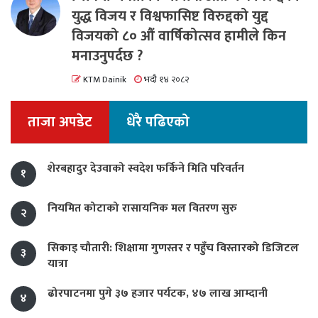
युद्ध विजय र विश्वफासिष्ट विरुद्दको युद्द
विजयको ८० औं वार्षिकोत्सव हामीले किन
मनाउनुपर्दछ ?
KTM Dainik
भदौ १४ २०८२
ताजा अपडेट
धेरै पढिएको
शेरबहादुर देउवाको स्वदेश फर्किने मिति परिवर्तन
१
नियमित कोटाको रासायनिक मल वितरण सुरु
२
सिकाइ चौतारी: शिक्षामा गुणस्तर र पहुँच विस्तारको डिजिटल
३
यात्रा
ढोरपाटनमा पुगे ३७ हजार पर्यटक, ४७ लाख आम्दानी
४