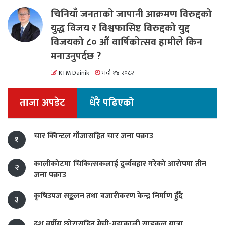
चिनियाँ जनताको जापानी आक्रमण विरुद्दको
युद्ध विजय र विश्वफासिष्ट विरुद्दको युद्द
विजयको ८० औं वार्षिकोत्सव हामीले किन
मनाउनुपर्दछ ?
KTM Dainik
भदौ १४ २०८२
ताजा अपडेट
धेरै पढिएको
चार क्विन्टल गाँजासहित चार जना पक्राउ
१
कालीकोटमा चिकित्सकलाई दुर्व्यवहार गरेको आरोपमा तीन
२
जना पक्राउ
कृषिउपज सङ्कलन तथा बजारीकरण केन्द्र निर्माण हुँदै
३
दश वर्षीय छोरासहित मेची-महाकाली साइकल यात्रा