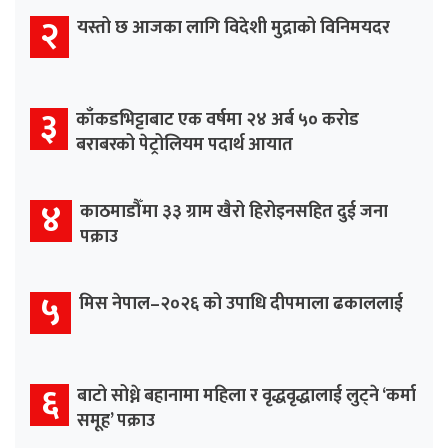
२
यस्तो छ आजका लागि विदेशी मुद्राको विनिमयदर
३
काँकडभिट्टाबाट एक वर्षमा २४ अर्ब ५० करोड
बराबरको पेट्रोलियम पदार्थ आयात
४
काठमाडौँमा ३३ ग्राम खैरो हिरोइनसहित दुई जना
पक्राउ
५
मिस नेपाल–२०२६ को उपाधि दीपमाला ढकाललाई
६
बाटो सोध्ने बहानामा महिला र वृद्धवृद्धालाई लुट्ने ‘कर्मा
समूह’ पक्राउ