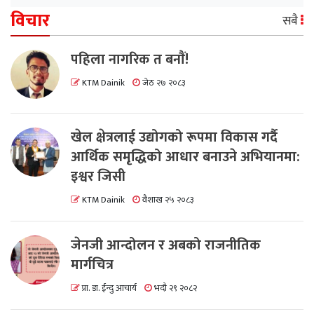
विचार
सबै
पहिला नागरिक त बनाैं!
KTM Dainik
जेठ २७ २०८३
खेल क्षेत्रलाई उद्योगको रूपमा विकास गर्दै
आर्थिक समृद्धिको आधार बनाउने अभियानमा:
इश्वर जिसी
KTM Dainik
वैशाख २५ २०८३
जेनजी आन्दोलन र अबको राजनीतिक
मार्गचित्र
प्रा. डा. ईन्दु आचार्य
भदौ २९ २०८२