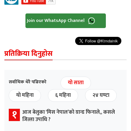
Join our WhatsApp Channel
प्रतिक्रिया दिनुहोस
सर्वाधिक धेरै पढिएको
यो साता
यो महिना
६ महिना
२४ घण्टा
१
आज बेलुका ‘मिस नेपाल’को ग्रान्ड फिनाले,, कसले
जित्ला उपाधि ?