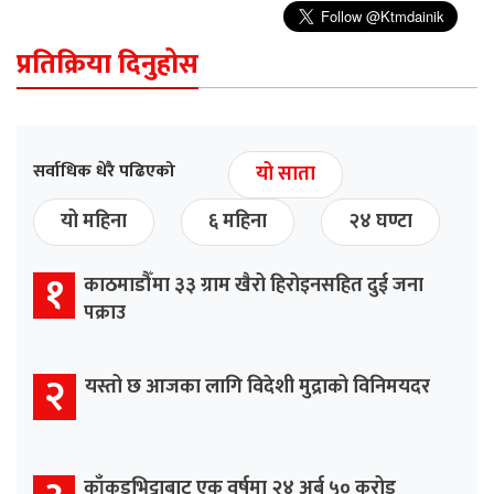
प्रतिक्रिया दिनुहोस
सर्वाधिक धेरै पढिएको
यो साता
यो महिना
६ महिना
२४ घण्टा
१
काठमाडौँमा ३३ ग्राम खैरो हिरोइनसहित दुई जना
पक्राउ
२
यस्तो छ आजका लागि विदेशी मुद्राको विनिमयदर
काँकडभिट्टाबाट एक वर्षमा २४ अर्ब ५० करोड