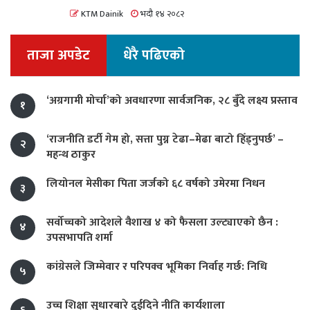
KTM Dainik
भदौ १४ २०८२
ताजा अपडेट
धेरै पढिएको
‘अग्रगामी मोर्चा’को अवधारणा सार्वजनिक, २८ बुँदे लक्ष्य प्रस्ताव
१
‘राजनीति डर्टी गेम हो, सत्ता पुग्न टेढा–मेढा बाटो हिँड्नुपर्छ’ –
२
महन्थ ठाकुर
लियोनल मेसीका पिता जर्जको ६८ वर्षको उमेरमा निधन
३
सर्वोच्चको आदेशले वैशाख ४ को फैसला उल्ट्याएको छैन :
४
उपसभापति शर्मा
कांग्रेसले जिम्मेवार र परिपक्व भूमिका निर्वाह गर्छ: निधि
५
उच्च शिक्षा सुधारबारे दुईदिने नीति कार्यशाला