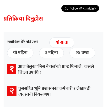
प्रतिक्रिया दिनुहोस
सर्वाधिक धेरै पढिएको
यो साता
यो महिना
६ महिना
२४ घण्टा
१
आज बेलुका ‘मिस नेपाल’को ग्रान्ड फिनाले,, कसले
जित्ला उपाधि ?
२
घुससहित भूमि प्रशासनका कर्मचारी र लेखापढी
व्यवसायी नियन्त्रणमा