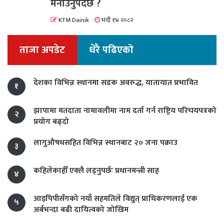
मनाउनुपर्दछ ?
KTM Dainik
भदौ १४ २०८२
ताजा अपडेट
धेरै पढिएको
देशका विभिन्न स्थानमा सडक अवरुद्ध, यातायात प्रभावित
१
झापामा मतदाता नामावलीमा नाम दर्ता गर्न राष्ट्रिय परिचयपत्रको
२
प्रयोग बढ्दो
लागुऔषधसहित विभिन्न स्थानबाट २० जना पक्राउ
३
कहिलेकाहीँ एक्लै लड्नुपर्छः प्रधानमन्त्री साह
४
आइपिपीसँगको नयाँ सहमतिले विद्युत् प्राधिकरणलाई एक
५
अर्बभन्दा बढी दायित्वको जोखिम