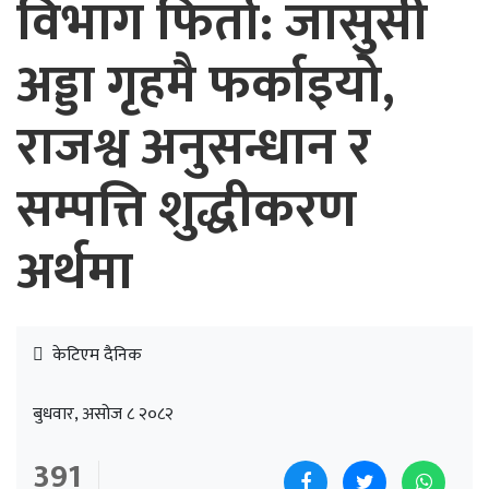
विभाग फिर्ता: जासुसी
अड्डा गृहमै फर्काइयो,
राजश्व अनुसन्धान र
सम्पत्ति शुद्धीकरण
अर्थमा
केटिएम दैनिक
बुधवार, असोज ८ २०८२
391