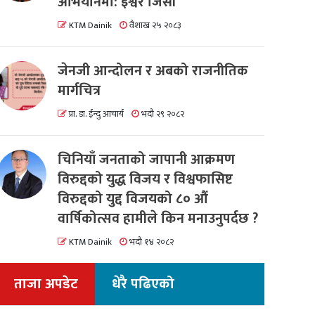
अभियानमा: इश्वर जिसी
KTM Dainik
वैशाख २५ २०८३
जेनजी आन्दोलन र अबको राजनीतिक
मार्गचित्र
प्रा. डा. ईन्दु आचार्य
भदौ २९ २०८२
चिनियाँ जनताको जापानी आक्रमण
विरुद्दको युद्ध विजय र विश्वफासिष्ट
विरुद्दको युद्द विजयको ८० औं
वार्षिकोत्सव हामीले किन मनाउनुपर्दछ ?
KTM Dainik
भदौ १४ २०८२
ताजा अपडेट
धेरै पढिएको