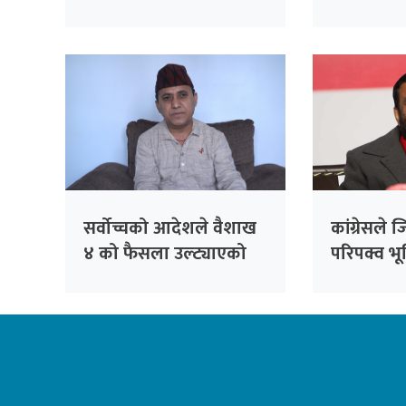
बुँदे लक्ष्य प
सर्वोच्चको आदेशले वैशाख
कांग्रेसले ज
४ को फैसला उल्ट्याएको
परिपक्व भू
छैन : उपसभापति शर्मा
गर्छ: निधि