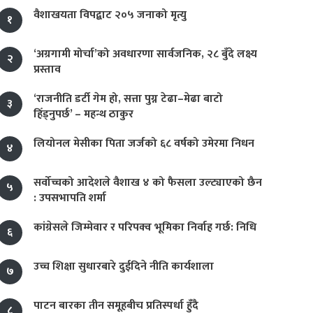
वैशाखयता विपद्बाट २०५ जनाको मृत्यु
१
‘अग्रगामी मोर्चा’को अवधारणा सार्वजनिक, २८ बुँदे लक्ष्य
२
प्रस्ताव
‘राजनीति डर्टी गेम हो, सत्ता पुग्न टेढा–मेढा बाटो
३
हिँड्नुपर्छ’ – महन्थ ठाकुर
लियोनल मेसीका पिता जर्जको ६८ वर्षको उमेरमा निधन
४
सर्वोच्चको आदेशले वैशाख ४ को फैसला उल्ट्याएको छैन
५
: उपसभापति शर्मा
कांग्रेसले जिम्मेवार र परिपक्व भूमिका निर्वाह गर्छ: निधि
६
उच्च शिक्षा सुधारबारे दुईदिने नीति कार्यशाला
७
पाटन बारका तीन समूहबीच प्रतिस्पर्धा हुँदै
८