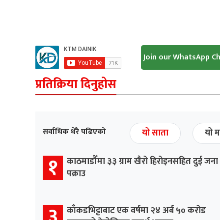
Join our WhatsApp C
प्रतिक्रिया दिनुहोस
सर्वाधिक धेरै पढिएको
यो साता
यो म
१
काठमाडौँमा ३३ ग्राम खैरो हिरोइनसहित दुई जना
पक्राउ
३
काँकडभिट्टाबाट एक वर्षमा २४ अर्ब ५० करोड