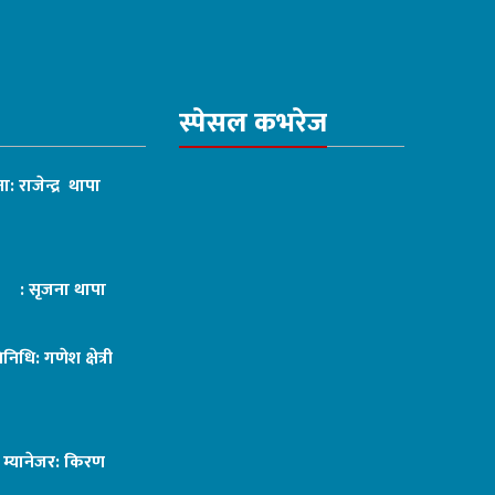
स्पेसल कभरेज
ा: राजेन्द्र थापा
ट : सृजना थापा
तिनिधि: गणेश क्षेत्री
ङ म्यानेजर: किरण