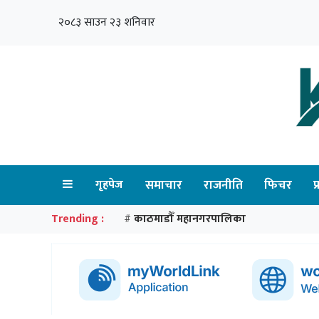
२०८३ साउन २३ शनिवार
गृहपेज
समाचार
राजनीति
फिचर
प
Trending :
काठमाडौँ महानगरपालिका
#