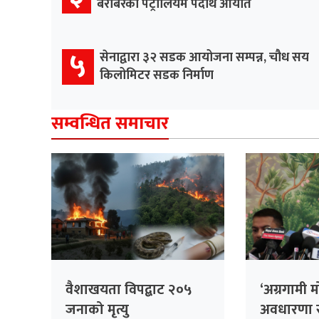
बराबरको पेट्रोलियम पदार्थ आयात
५
सेनाद्वारा ३२ सडक आयोजना सम्पन्न, चौध सय
किलोमिटर सडक निर्माण
सम्वन्धित समाचार
वैशाखयता विपद्बाट २०५
‘अग्रगामी म
जनाको मृत्यु
अवधारणा स