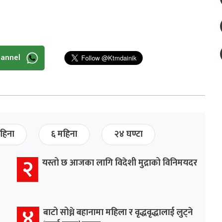
hannel
हिना
६ महिना
२४ घण्टा
२
यस्तो छ आजका लागि विदेशी मुद्राको विनिमयदर
४
बाटो सोध्ने बहानामा महिला र वृद्धवृद्धालाई लुट्ने