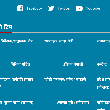
Facebook
Twitter
Youtube
रो टिम
ध निर्देशक/सञ्चालक: नेत्र
सम्पादक: चन्दा क्षेत्री
संवाददात
िनिता पौडेल
:जिबन नेपाली
कन्टेन्
िमिडिया: तिमोफी मिजार
फोटो पत्रकार: राकेश भण्डारी
प्रदेश प्र
ी
(पोखरा)
ल: सुम्मा थापा (जापान)
:सरिता पुरी (अमेरिका)
मार्केटि