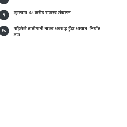
जुम्लामा ४८ करोड राजस्व संकलन
९
पहिरोले तातोपानी नाका अवरुद्ध हुँदा आयात–निर्यात
१०
ठप्प