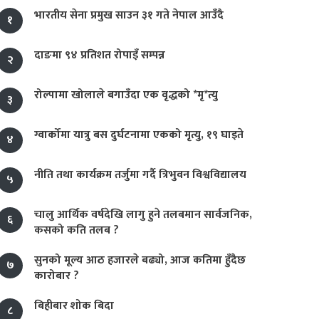
भारतीय सेना प्रमुख साउन ३१ गते नेपाल आउँदै
१
दाङमा ९४ प्रतिशत रोपाइँ सम्पन्न
२
रोल्पामा खोलाले बगाउँदा एक वृद्धको *मृ*त्यु
३
ग्वार्कोमा यात्रु बस दुर्घटनामा एकको मृत्यु, १९ घाइते
४
नीति तथा कार्यक्रम तर्जुमा गर्दै त्रिभुवन विश्वविद्यालय
५
चालु आर्थिक वर्षदेखि लागु हुने तलबमान सार्वजनिक,
६
कसको कति तलब ?
सुनको मूल्य आठ हजारले बढ्यो, आज कतिमा हुँदैछ
७
कारोबार ?
बिहीबार शोक बिदा
८