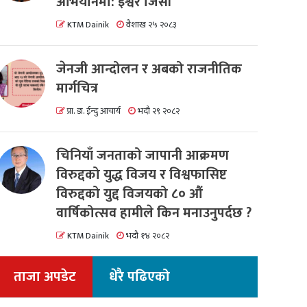
अभियानमा: इश्वर जिसी
KTM Dainik
वैशाख २५ २०८३
जेनजी आन्दोलन र अबको राजनीतिक
मार्गचित्र
प्रा. डा. ईन्दु आचार्य
भदौ २९ २०८२
चिनियाँ जनताको जापानी आक्रमण
विरुद्दको युद्ध विजय र विश्वफासिष्ट
विरुद्दको युद्द विजयको ८० औं
वार्षिकोत्सव हामीले किन मनाउनुपर्दछ ?
KTM Dainik
भदौ १४ २०८२
ताजा अपडेट
धेरै पढिएको