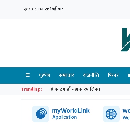
२०८३ साउन २१ बिहीबार
गृहपेज
समाचार
राजनीति
फिचर
प
Trending :
काठमाडौँ महानगरपालिका
#