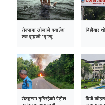
रोल्पामा खोलाले बगाउँदा
बिहीबार श
एक वृद्धको *मृ*त्यु
रौतहटमा गुडिरहेको पेट्रोल
बिपी कोइरा