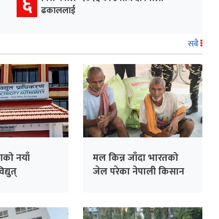
६
ढकाललाई
सबै
को नयाँ
मल किन्न जाँदा भारतको
्युत्
जेल परेका नेपाली किसान
णलाई एक
३८ दिनपछि थुनामुक्त
बढी दायित्वको