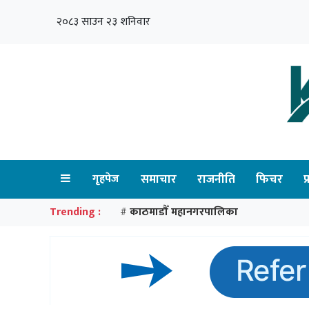
२०८३ साउन २३ शनिवार
गृहपेज
समाचार
राजनीति
फिचर
प
Trending :
काठमाडौँ महानगरपालिका
#