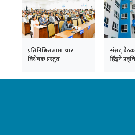
प्रतिनिधिसभामा चार
संसद् बैठक
विधेयक प्रस्तुत
हिँड्ने प्रवृत
रास्वपाको
सांसदहरूक
विश्लेषण गरि