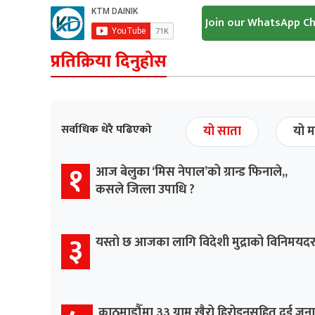
Join our WhatsApp C
प्रतिक्रिया दिनुहोस
सर्वाधिक धेरै पढिएको
यो साता
यो म
१
आज बेलुका ‘मिस नेपाल’को ग्रान्ड फिनाले,,
कसले जित्ला उपाधि ?
३
यस्तो छ आजका लागि विदेशी मुद्राको विनिमयद
काठमाडौँमा ३३ ग्राम खैरो हिरोइनसहित दुई जना