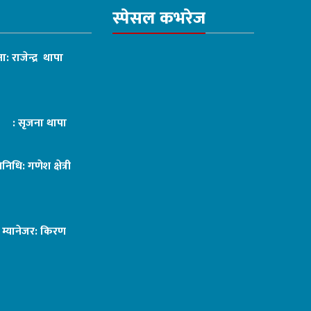
स्पेसल कभरेज
ा: राजेन्द्र थापा
ट : सृजना थापा
तिनिधि: गणेश क्षेत्री
ङ म्यानेजर: किरण