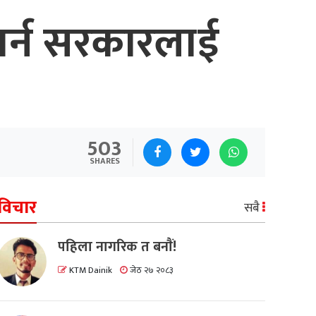
गर्न सरकारलाई
503
SHARES
विचार
सबै
पहिला नागरिक त बनाैं!
KTM Dainik
जेठ २७ २०८३