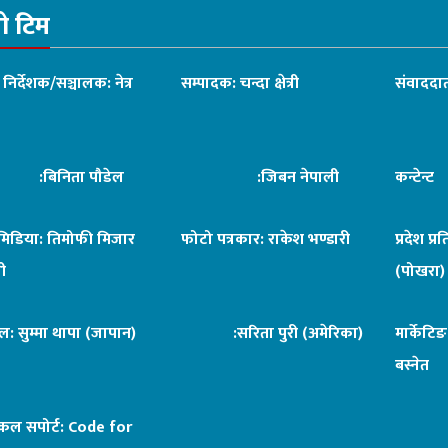
रो टिम
ध निर्देशक/सञ्चालक: नेत्र
सम्पादक: चन्दा क्षेत्री
संवाददात
िनिता पौडेल
:जिबन नेपाली
कन्टेन्
िमिडिया: तिमोफी मिजार
फोटो पत्रकार: राकेश भण्डारी
प्रदेश प्र
ी
(पोखरा)
ल: सुम्मा थापा (जापान)
:सरिता पुरी (अमेरिका)
मार्केटि
बस्नेत
िकल सपोर्ट:
Code for