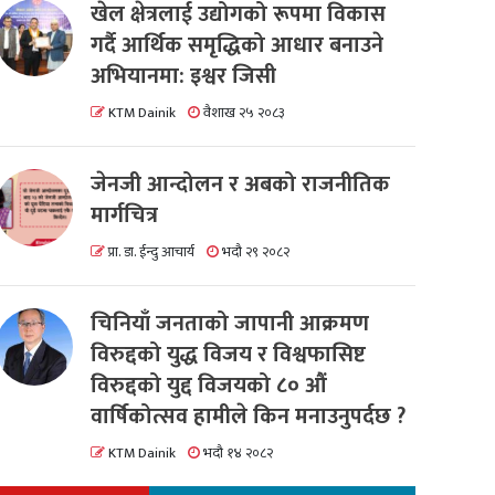
खेल क्षेत्रलाई उद्योगको रूपमा विकास
गर्दै आर्थिक समृद्धिको आधार बनाउने
अभियानमा: इश्वर जिसी
KTM Dainik
वैशाख २५ २०८३
जेनजी आन्दोलन र अबको राजनीतिक
मार्गचित्र
प्रा. डा. ईन्दु आचार्य
भदौ २९ २०८२
चिनियाँ जनताको जापानी आक्रमण
विरुद्दको युद्ध विजय र विश्वफासिष्ट
विरुद्दको युद्द विजयको ८० औं
वार्षिकोत्सव हामीले किन मनाउनुपर्दछ ?
KTM Dainik
भदौ १४ २०८२