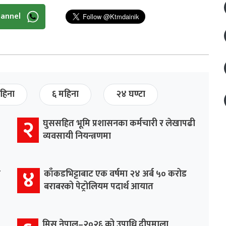
hannel
हिना
६ महिना
२४ घण्टा
२
घुससहित भूमि प्रशासनका कर्मचारी र लेखापढी
व्यवसायी नियन्त्रणमा
४
र
काँकडभिट्टाबाट एक वर्षमा २४ अर्ब ५० करोड
बराबरको पेट्रोलियम पदार्थ आयात
मिस नेपाल–२०२६ को उपाधि दीपमाला