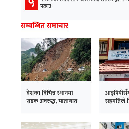
५
पक्राउ
सम्वन्धित समाचार
देशका विभिन्न स्थानमा
आइपिपीसँग
सडक अवरुद्ध, यातायात
सहमतिले विद
प्रभावित
प्राधिकर
अर्बभन्दा 
जोखिम