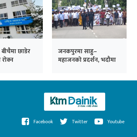
 बीचैमा छाडेर
जनकपुरमा साहु–
्ति रोक्न
महाजनको प्रदर्शन, भदौमा
 पहल :
सिंहदरबार घेर्ने चेतावनी
ो हाजिरी
ँदै
Facebook
Twitter
Youtube