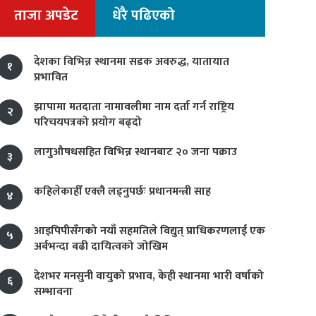
ताजा अपडेट
धेरै पढिएको
देशका विभिन्न स्थानमा सडक अवरुद्ध, यातायात
१
प्रभावित
झापामा मतदाता नामावलीमा नाम दर्ता गर्न राष्ट्रिय
२
परिचयपत्रको प्रयोग बढ्दो
लागुऔषधसहित विभिन्न स्थानबाट २० जना पक्राउ
३
कहिलेकाहीँ एक्लै लड्नुपर्छः प्रधानमन्त्री साह
४
आइपिपीसँगको नयाँ सहमतिले विद्युत् प्राधिकरणलाई एक
५
अर्बभन्दा बढी दायित्वको जोखिम
देशभर मनसुनी वायुको प्रभाव, केही स्थानमा भारी वर्षाको
६
सम्भावना