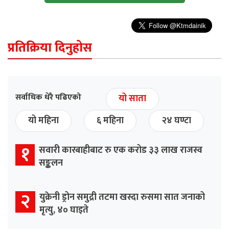
प्रतिक्रिया दिनुहोस
सर्वाधिक धेरै पढिएको
यो साता
यो महिना
६ महिना
२४ घण्टा
१
सवारी कारबाहीबाट रु एक करोड ३३ लाख राजस्व
सङ्कलन
२
युक्रेनी ड्रोन समुद्री तटमा खस्दा रुसमा सात जनाको
मृत्यु, ४० घाइते