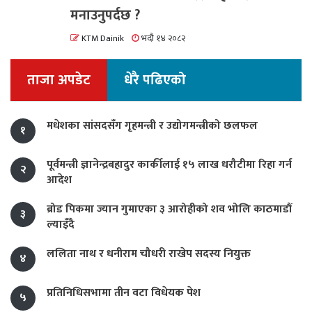
मनाउनुपर्दछ ?
KTM Dainik
भदौ १४ २०८२
ताजा अपडेट
धेरै पढिएको
मधेशका सांसदसँग गृहमन्त्री र उद्योगमन्त्रीको छलफल
१
पूर्वमन्त्री ज्ञानेन्द्रबहादुर कार्कीलाई १५ लाख धरौटीमा रिहा गर्न
२
आदेश
ब्रोड पिकमा ज्यान गुमाएका ३ आरोहीको शव भोलि काठमाडौं
३
ल्याइँदै
ललिता नाथ र धनीराम चौधरी राखेप सदस्य नियुक्त
४
प्रतिनिधिसभामा तीन वटा विधेयक पेश
५