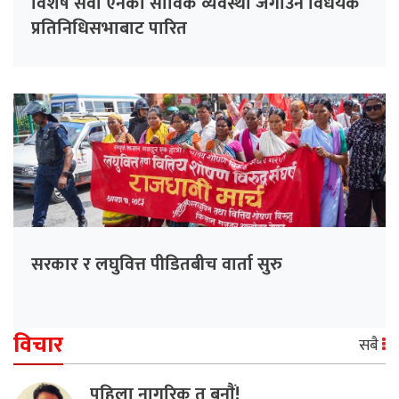
विशेष सेवा ऐनको साविक व्यवस्था जगाउने विधेयक
प्रतिनिधिसभाबाट पारित
सरकार र लघुवित्त पीडितबीच वार्ता सुरु
विचार
सबै
पहिला नागरिक त बनाैं!