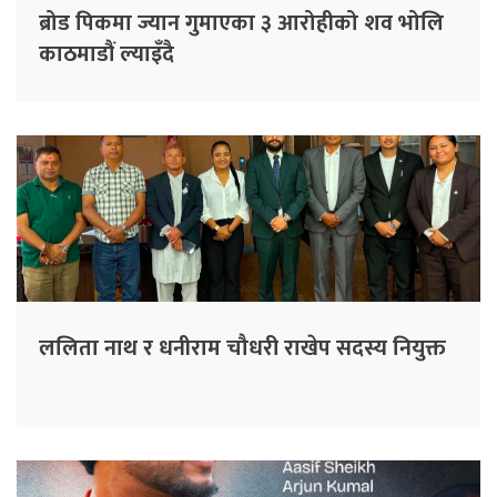
ब्रोड पिकमा ज्यान गुमाएका ३ आरोहीको शव भोलि
काठमाडौं ल्याइँदै
ललिता नाथ र धनीराम चौधरी राखेप सदस्य नियुक्त