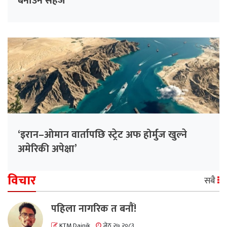
बनाउन सहज
‘इरान–ओमान वार्तापछि स्ट्रेट अफ होर्मुज खुल्ने
अमेरिकी अपेक्षा’
विचार
सबै
पहिला नागरिक त बनाैं!
KTM Dainik
जेठ २७ २०८३