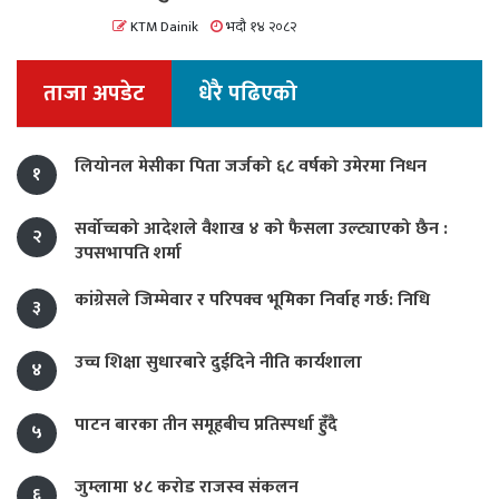
KTM Dainik
भदौ १४ २०८२
ताजा अपडेट
धेरै पढिएको
लियोनल मेसीका पिता जर्जको ६८ वर्षको उमेरमा निधन
१
सर्वोच्चको आदेशले वैशाख ४ को फैसला उल्ट्याएको छैन :
२
उपसभापति शर्मा
कांग्रेसले जिम्मेवार र परिपक्व भूमिका निर्वाह गर्छ: निधि
३
उच्च शिक्षा सुधारबारे दुईदिने नीति कार्यशाला
४
पाटन बारका तीन समूहबीच प्रतिस्पर्धा हुँदै
५
जुम्लामा ४८ करोड राजस्व संकलन
६