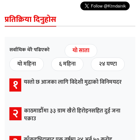
प्रतिक्रिया दिनुहोस
सर्वाधिक धेरै पढिएको
यो साता
यो महिना
६ महिना
२४ घण्टा
१
यस्तो छ आजका लागि विदेशी मुद्राको विनिमयदर
२
काठमाडौँमा ३३ ग्राम खैरो हिरोइनसहित दुई जना
पक्राउ
काँकडभिट्टाबाट एक वर्षमा २४ अर्ब ५० करोड