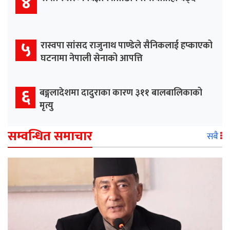
४
५
रास्वपा सांसद राजुनाथ पाण्डेले सैनिकलाई हप्काएको
घटनामा नेपाली सेनाको आपत्ति
६
बङ्गलादेशमा दादुराका कारण ३११ बालबालिकाको
मृत्यु
सम्वन्धित समाचार
सबै