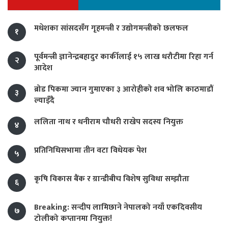
मधेशका सांसदसँग गृहमन्त्री र उद्योगमन्त्रीको छलफल
१
पूर्वमन्त्री ज्ञानेन्द्रबहादुर कार्कीलाई १५ लाख धरौटीमा रिहा गर्न
२
आदेश
ब्रोड पिकमा ज्यान गुमाएका ३ आरोहीको शव भोलि काठमाडौं
३
ल्याइँदै
ललिता नाथ र धनीराम चौधरी राखेप सदस्य नियुक्त
४
प्रतिनिधिसभामा तीन वटा विधेयक पेश
५
कृषि विकास बैंक र ग्रान्डीबीच विशेष सुविधा सम्झौता
६
Breaking: सन्दीप लामिछाने नेपालको नयाँ एकदिवसीय
७
टोलीको कप्तानमा नियुक्त!