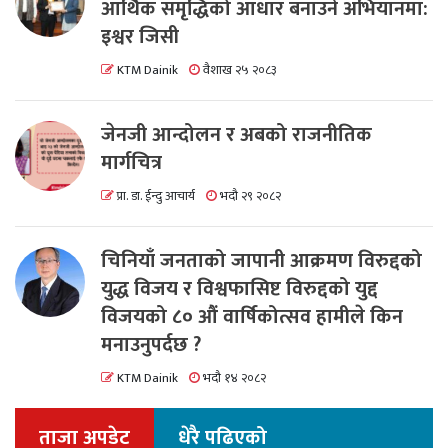
आर्थिक समृद्धिको आधार बनाउने अभियानमा:
इश्वर जिसी
KTM Dainik
वैशाख २५ २०८३
जेनजी आन्दोलन र अबको राजनीतिक
मार्गचित्र
प्रा. डा. ईन्दु आचार्य
भदौ २९ २०८२
चिनियाँ जनताको जापानी आक्रमण विरुद्दको
युद्ध विजय र विश्वफासिष्ट विरुद्दको युद्द
विजयको ८० औं वार्षिकोत्सव हामीले किन
मनाउनुपर्दछ ?
KTM Dainik
भदौ १४ २०८२
ताजा अपडेट
धेरै पढिएको