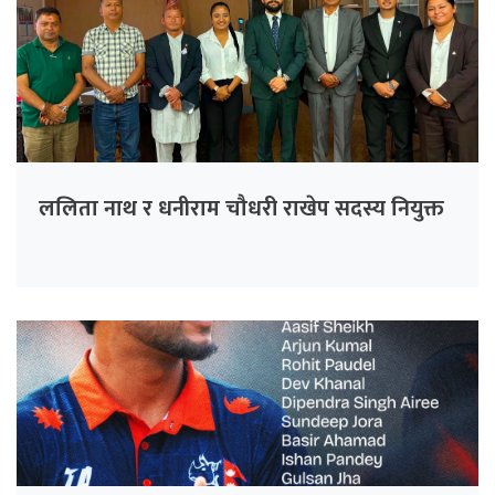
ललिता नाथ र धनीराम चौधरी राखेप सदस्य नियुक्त