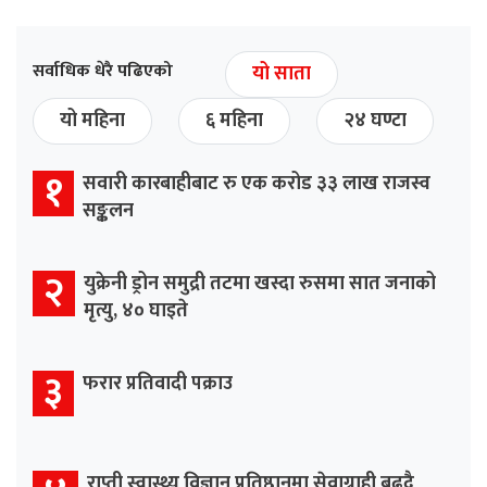
सर्वाधिक धेरै पढिएको
यो साता
यो महिना
६ महिना
२४ घण्टा
१
सवारी कारबाहीबाट रु एक करोड ३३ लाख राजस्व
सङ्कलन
२
युक्रेनी ड्रोन समुद्री तटमा खस्दा रुसमा सात जनाको
मृत्यु, ४० घाइते
३
फरार प्रतिवादी पक्राउ
राप्ती स्वास्थ्य विज्ञान प्रतिष्ठानमा सेवाग्राही बढ्दै