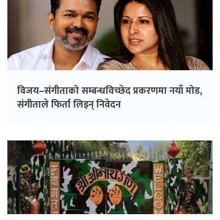
विजय–संगीताको सम्बन्धविच्छेद प्रकरणमा नयाँ मोड,
संगीता‍ले फिर्ता लिइन् निवेदन