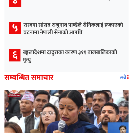
४
५
रास्वपा सांसद राजुनाथ पाण्डेले सैनिकलाई हप्काएको
घटनामा नेपाली सेनाको आपत्ति
६
बङ्गलादेशमा दादुराका कारण ३११ बालबालिकाको
मृत्यु
सम्वन्धित समाचार
सबै