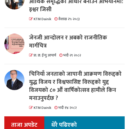
आर्थिक समृद्धिको आधार बनाउने अभियानमा:
इश्वर जिसी
KTM Dainik
वैशाख २५ २०८३
जेनजी आन्दोलन र अबको राजनीतिक
मार्गचित्र
प्रा. डा. ईन्दु आचार्य
भदौ २९ २०८२
चिनियाँ जनताको जापानी आक्रमण विरुद्दको
युद्ध विजय र विश्वफासिष्ट विरुद्दको युद्द
विजयको ८० औं वार्षिकोत्सव हामीले किन
मनाउनुपर्दछ ?
KTM Dainik
भदौ १४ २०८२
ताजा अपडेट
धेरै पढिएको