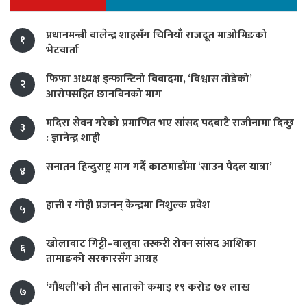
प्रधानमन्त्री बालेन्द्र शाहसँग चिनियाँ राजदूत माओमिङको
१
भेटवार्ता
फिफा अध्यक्ष इन्फान्टिनो विवादमा, ‘विश्वास तोडेको’
२
आरोपसहित छानबिनको माग
मदिरा सेवन गरेको प्रमाणित भए सांसद पदबाटै राजीनामा दिन्छु
३
: ज्ञानेन्द्र शाही
सनातन हिन्दुराष्ट्र माग गर्दै काठमाडौंमा ‘साउन पैदल यात्रा’
४
हात्ती र गोही प्रजनन् केन्द्रमा निशुल्क प्रवेश
५
खोलाबाट गिट्टी–बालुवा तस्करी रोक्न सांसद आशिका
६
तामाङको सरकारसँग आग्रह
‘गौंथली’को तीन साताको कमाइ १९ करोड ७१ लाख
७