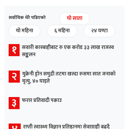
सर्वाधिक धेरै पढिएको
यो साता
यो महिना
६ महिना
२४ घण्टा
१
सवारी कारबाहीबाट रु एक करोड ३३ लाख राजस्व
सङ्कलन
२
युक्रेनी ड्रोन समुद्री तटमा खस्दा रुसमा सात जनाको
मृत्यु, ४० घाइते
३
फरार प्रतिवादी पक्राउ
राप्ती स्वास्थ्य विज्ञान प्रतिष्ठानमा सेवाग्राही बढ्दै