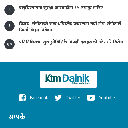
बलुचिस्तानमा सुरक्षा कारबाहीमा १५ लडाकु मारिए
८
विजय–संगीताको सम्बन्धविच्छेद प्रकरणमा नयाँ मोड, संगीता‍ले
९
फिर्ता लिइन् निवेदन
प्रतिनिधिसभा सुरु हुनेवित्तिकै विपक्षी दलहरूको उठेर गरे विरोध
१०
Facebook
Twitter
Youtube
सम्पर्क