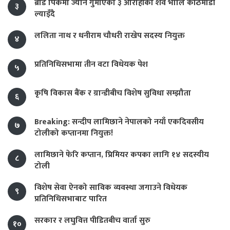
ब्रोड पिकमा ज्यान गुमाएका ३ आरोहीको शव भोलि काठमाडौं
३
ल्याइँदै
ललिता नाथ र धनीराम चौधरी राखेप सदस्य नियुक्त
४
प्रतिनिधिसभामा तीन वटा विधेयक पेश
५
कृषि विकास बैंक र ग्रान्डीबीच विशेष सुविधा सम्झौता
६
Breaking: सन्दीप लामिछाने नेपालको नयाँ एकदिवसीय
७
टोलीको कप्तानमा नियुक्त!
लामिछाने फेरि कप्तान, प्रिमियर कपका लागि १४ सदस्यीय
८
टोली
विशेष सेवा ऐनको साविक व्यवस्था जगाउने विधेयक
९
प्रतिनिधिसभाबाट पारित
सरकार र लघुवित्त पीडितबीच वार्ता सुरु
१०