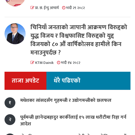
प्रा. डा. ईन्दु आचार्य
भदौ २९ २०८२
चिनियाँ जनताको जापानी आक्रमण विरुद्दको
युद्ध विजय र विश्वफासिष्ट विरुद्दको युद्द
विजयको ८० औं वार्षिकोत्सव हामीले किन
मनाउनुपर्दछ ?
KTM Dainik
भदौ १४ २०८२
ताजा अपडेट
धेरै पढिएको
मधेशका सांसदसँग गृहमन्त्री र उद्योगमन्त्रीको छलफल
१
पूर्वमन्त्री ज्ञानेन्द्रबहादुर कार्कीलाई १५ लाख धरौटीमा रिहा गर्न
२
आदेश