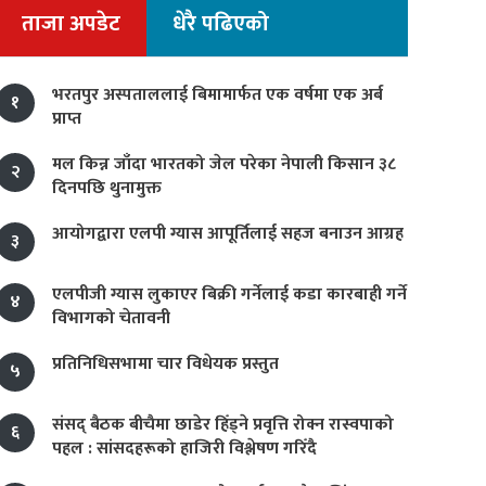
ताजा अपडेट
धेरै पढिएको
भरतपुर अस्पताललाई बिमामार्फत एक वर्षमा एक अर्ब
१
प्राप्त
मल किन्न जाँदा भारतको जेल परेका नेपाली किसान ३८
२
दिनपछि थुनामुक्त
आयोगद्वारा एलपी ग्यास आपूर्तिलाई सहज बनाउन आग्रह
३
एलपीजी ग्यास लुकाएर बिक्री गर्नेलाई कडा कारबाही गर्ने
४
विभागको चेतावनी
प्रतिनिधिसभामा चार विधेयक प्रस्तुत
५
संसद् बैठक बीचैमा छाडेर हिँड्ने प्रवृत्ति रोक्न रास्वपाको
६
पहल : सांसदहरूको हाजिरी विश्लेषण गरिँदै