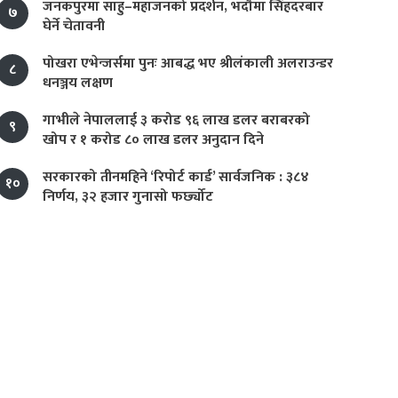
जनकपुरमा साहु–महाजनको प्रदर्शन, भदौमा सिंहदरबार
७
घेर्ने चेतावनी
पोखरा एभेन्जर्समा पुनः आबद्ध भए श्रीलंकाली अलराउन्डर
८
धनञ्जय लक्षण
गाभीले नेपाललाई ३ करोड ९६ लाख डलर बराबरको
९
खोप र १ करोड ८० लाख डलर अनुदान दिने
सरकारको तीनमहिने ‘रिपोर्ट कार्ड’ सार्वजनिक : ३८४
१०
निर्णय, ३२ हजार गुनासो फर्छ्योट