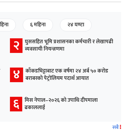
हिना
६ महिना
२४ घण्टा
२
घुससहित भूमि प्रशासनका कर्मचारी र लेखापढी
व्यवसायी नियन्त्रणमा
४
र
काँकडभिट्टाबाट एक वर्षमा २४ अर्ब ५० करोड
बराबरको पेट्रोलियम पदार्थ आयात
६
मिस नेपाल–२०२६ को उपाधि दीपमाला
ढकाललाई
सबै