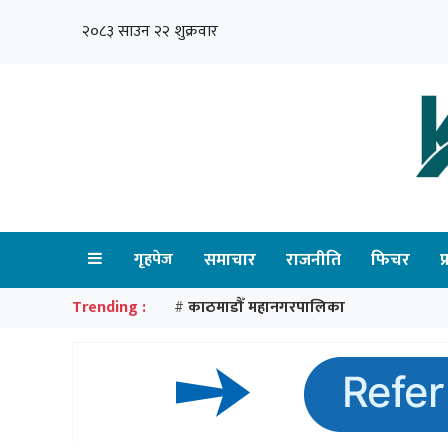
२०८३ साउन २२ शुक्रवार
गृहपेज
समाचार
राजनीति
फिचर
प
Trending :
काठमाडौँ महानगरपालिका
#