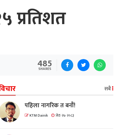
 २५ प्रतिशत
485
SHARES
विचार
सबै
पहिला नागरिक त बनाैं!
KTM Dainik
जेठ २७ २०८३