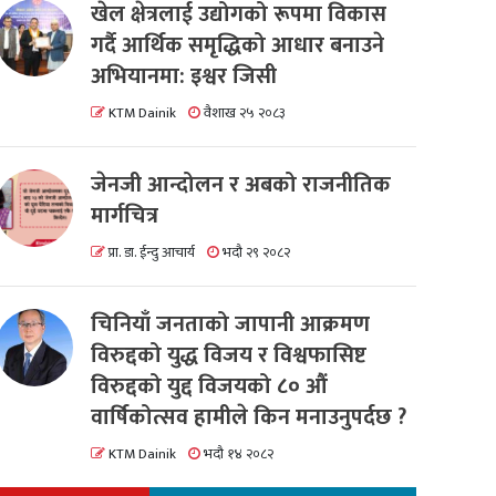
खेल क्षेत्रलाई उद्योगको रूपमा विकास
गर्दै आर्थिक समृद्धिको आधार बनाउने
अभियानमा: इश्वर जिसी
KTM Dainik
वैशाख २५ २०८३
जेनजी आन्दोलन र अबको राजनीतिक
मार्गचित्र
प्रा. डा. ईन्दु आचार्य
भदौ २९ २०८२
चिनियाँ जनताको जापानी आक्रमण
विरुद्दको युद्ध विजय र विश्वफासिष्ट
विरुद्दको युद्द विजयको ८० औं
वार्षिकोत्सव हामीले किन मनाउनुपर्दछ ?
KTM Dainik
भदौ १४ २०८२