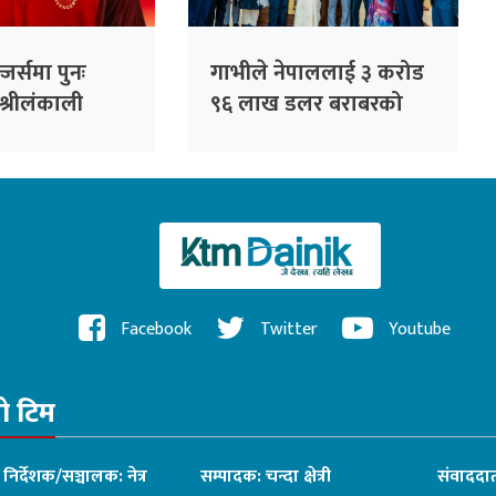
जर्समा पुनः
गाभीले नेपाललाई ३ करोड
श्रीलंकाली
९६ लाख डलर बराबरको
धनञ्जय लक्षण
खोप र १ करोड ८० लाख
डलर अनुदान दिने
Facebook
Twitter
Youtube
रो टिम
ध निर्देशक/सञ्चालक: नेत्र
सम्पादक: चन्दा क्षेत्री
संवाददात