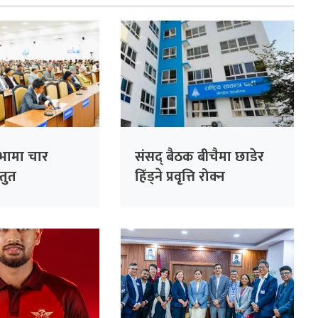
सभामा चार
संसद् बैठक बीचैमा छाडेर
्तुत
हिँड्ने प्रवृत्ति रोक्न
रास्वपाको पहल :
सांसदहरूको हाजिरी
विश्लेषण गरिँदै