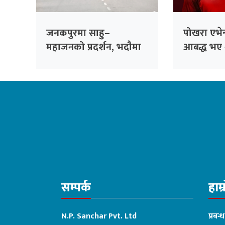
जनकपुरमा साहु–
पोखरा एभेन्
महाजनको प्रदर्शन, भदौमा
आबद्ध भए 
सिंहदरबार घेर्ने चेतावनी
अलराउन्डर 
सम्पर्क
हाम्
N.P. Sanchar Pvt. Ltd
प्रबन्