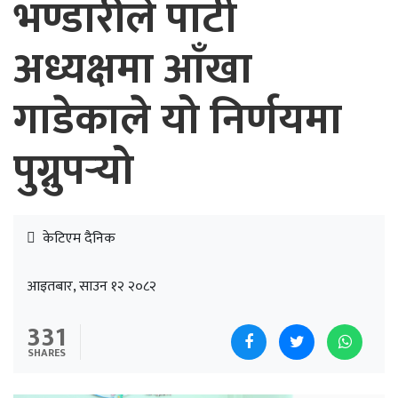
भण्डारीले पार्टी
अध्यक्षमा आँखा
गाडेकाले यो निर्णयमा
पुग्नुपर्‍यो
केटिएम दैनिक
आइतबार, साउन १२ २०८२
331
SHARES