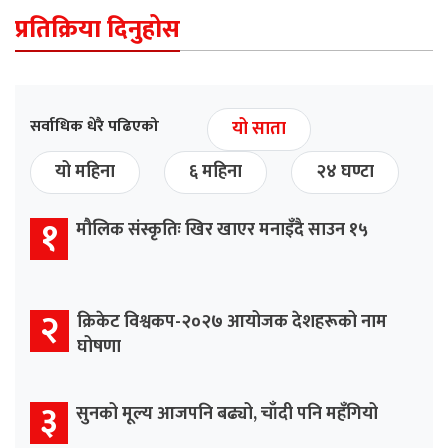
प्रतिक्रिया दिनुहोस
सर्वाधिक धेरै पढिएको
यो साता
यो महिना
६ महिना
२४ घण्टा
१
मौलिक संस्कृतिः खिर खाएर मनाइँदै साउन १५
२
क्रिकेट विश्वकप-२०२७ आयोजक देशहरूको नाम
घोषणा
३
सुनको मूल्य आजपनि बढ्यो, चाँदी पनि महँगियो