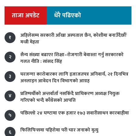
ताजा अपडेट
धेरै पढिएको
अहिलेसम्म सरकारी आँखा अस्पताल छैन, कोशीमा बनाउँदैछौँः
१
मन्त्री मेहता
सैन्य संख्या बढाएर शिक्षा–रोजगारी बेवास्ता गर्नु सरकारको
२
गलत नीति : सांसद सिंह
घरजग्गा कारोबारका लागि इजाजतपत्र अनिवार्य, २१ दिनभित्र
३
अनलाइन आवेदन दिन विभागको आग्रह
प्रतिष्पर्धीको अन्तर्वार्ता नसकिँदै प्राधिकरण अध्यक्ष नियुक्त
४
गरिएको भन्दै काँग्रेसको आपत्ति
पछिल्लो २४ घण्टामा एक हजार १७३ सवारीसाधन कारबाहीमा
५
फिलिपिन्समा पहिरोमा परी चार जनाको मृत्यु
६