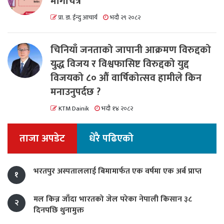
मार्गचित्र
प्रा. डा. ईन्दु आचार्य
भदौ २९ २०८२
चिनियाँ जनताको जापानी आक्रमण विरुद्दको
युद्ध विजय र विश्वफासिष्ट विरुद्दको युद्द
विजयको ८० औं वार्षिकोत्सव हामीले किन
मनाउनुपर्दछ ?
KTM Dainik
भदौ १४ २०८२
ताजा अपडेट
धेरै पढिएको
भरतपुर अस्पताललाई बिमामार्फत एक वर्षमा एक अर्ब प्राप्त
१
मल किन्न जाँदा भारतको जेल परेका नेपाली किसान ३८
२
दिनपछि थुनामुक्त