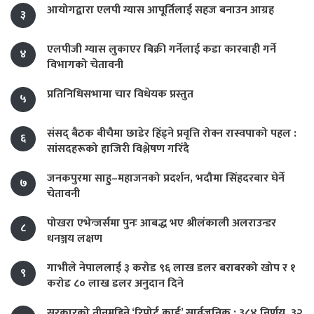
आयोगद्वारा एलपी ग्यास आपूर्तिलाई सहज बनाउन आग्रह
३
एलपीजी ग्यास लुकाएर बिक्री गर्नेलाई कडा कारबाही गर्ने
४
विभागको चेतावनी
प्रतिनिधिसभामा चार विधेयक प्रस्तुत
५
संसद् बैठक बीचैमा छाडेर हिँड्ने प्रवृत्ति रोक्न रास्वपाको पहल :
६
सांसदहरूको हाजिरी विश्लेषण गरिँदै
जनकपुरमा साहु–महाजनको प्रदर्शन, भदौमा सिंहदरबार घेर्ने
७
चेतावनी
पोखरा एभेन्जर्समा पुनः आबद्ध भए श्रीलंकाली अलराउन्डर
८
धनञ्जय लक्षण
गाभीले नेपाललाई ३ करोड ९६ लाख डलर बराबरको खोप र १
९
करोड ८० लाख डलर अनुदान दिने
सरकारको तीनमहिने ‘रिपोर्ट कार्ड’ सार्वजनिक : ३८४ निर्णय, ३२