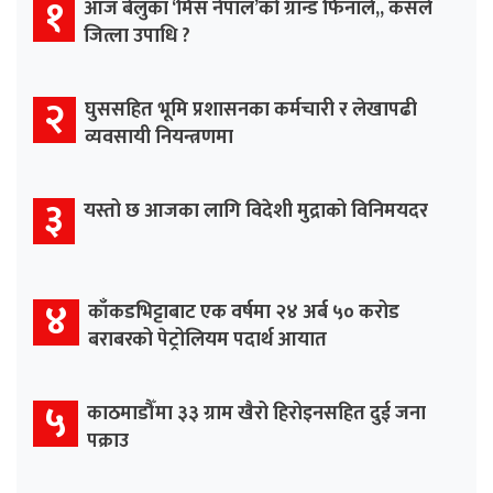
१
आज बेलुका ‘मिस नेपाल’को ग्रान्ड फिनाले,, कसले
जित्ला उपाधि ?
२
घुससहित भूमि प्रशासनका कर्मचारी र लेखापढी
व्यवसायी नियन्त्रणमा
३
यस्तो छ आजका लागि विदेशी मुद्राको विनिमयदर
४
काँकडभिट्टाबाट एक वर्षमा २४ अर्ब ५० करोड
बराबरको पेट्रोलियम पदार्थ आयात
५
काठमाडौँमा ३३ ग्राम खैरो हिरोइनसहित दुई जना
पक्राउ