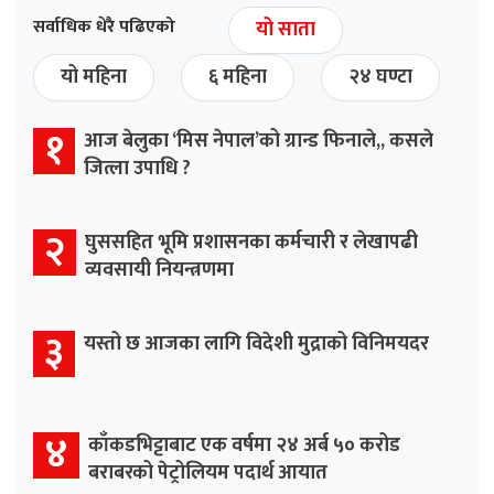
सर्वाधिक धेरै पढिएको
यो साता
यो महिना
६ महिना
२४ घण्टा
१
आज बेलुका ‘मिस नेपाल’को ग्रान्ड फिनाले,, कसले
जित्ला उपाधि ?
२
घुससहित भूमि प्रशासनका कर्मचारी र लेखापढी
व्यवसायी नियन्त्रणमा
३
यस्तो छ आजका लागि विदेशी मुद्राको विनिमयदर
४
काँकडभिट्टाबाट एक वर्षमा २४ अर्ब ५० करोड
बराबरको पेट्रोलियम पदार्थ आयात