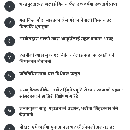
भरतपुर अस्पताललाई बिमामार्फत एक वर्षमा एक अर्ब प्राप्त
१
मल किन्न जाँदा भारतको जेल परेका नेपाली किसान ३८
२
दिनपछि थुनामुक्त
आयोगद्वारा एलपी ग्यास आपूर्तिलाई सहज बनाउन आग्रह
३
एलपीजी ग्यास लुकाएर बिक्री गर्नेलाई कडा कारबाही गर्ने
४
विभागको चेतावनी
प्रतिनिधिसभामा चार विधेयक प्रस्तुत
५
संसद् बैठक बीचैमा छाडेर हिँड्ने प्रवृत्ति रोक्न रास्वपाको पहल :
६
सांसदहरूको हाजिरी विश्लेषण गरिँदै
जनकपुरमा साहु–महाजनको प्रदर्शन, भदौमा सिंहदरबार घेर्ने
७
चेतावनी
पोखरा एभेन्जर्समा पुनः आबद्ध भए श्रीलंकाली अलराउन्डर
८