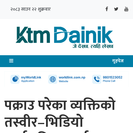
२०८३ साउन २२ शुक्रवार
गृहपेज
पक्राउ परेका व्यक्तिको
तस्वीर–भिडियो