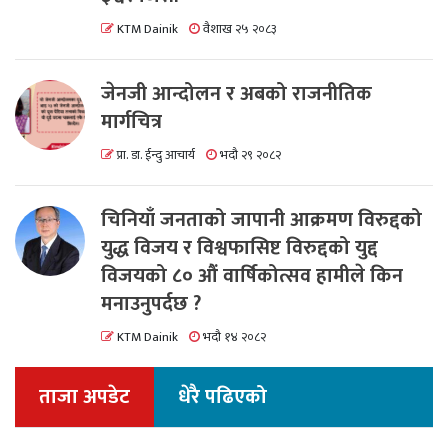
KTM Dainik
वैशाख २५ २०८३
जेनजी आन्दोलन र अबको राजनीतिक
मार्गचित्र
प्रा. डा. ईन्दु आचार्य
भदौ २९ २०८२
चिनियाँ जनताको जापानी आक्रमण विरुद्दको
युद्ध विजय र विश्वफासिष्ट विरुद्दको युद्द
विजयको ८० औं वार्षिकोत्सव हामीले किन
मनाउनुपर्दछ ?
KTM Dainik
भदौ १४ २०८२
ताजा अपडेट
धेरै पढिएको