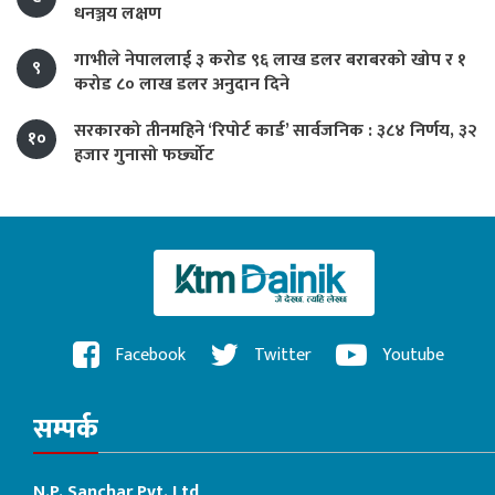
धनञ्जय लक्षण
गाभीले नेपाललाई ३ करोड ९६ लाख डलर बराबरको खोप र १
९
करोड ८० लाख डलर अनुदान दिने
सरकारको तीनमहिने ‘रिपोर्ट कार्ड’ सार्वजनिक : ३८४ निर्णय, ३२
१०
हजार गुनासो फर्छ्योट
Facebook
Twitter
Youtube
सम्पर्क
N.P. Sanchar Pvt. Ltd