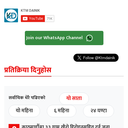
Join our WhatsApp Channel
प्रतिक्रिया दिनुहोस
सर्वाधिक धेरै पढिएको
यो साता
यो महिना
६ महिना
२४ घण्टा
काठमाडौँमा ३३ ग्राम खैरो हिरोइनसहित दुई जना