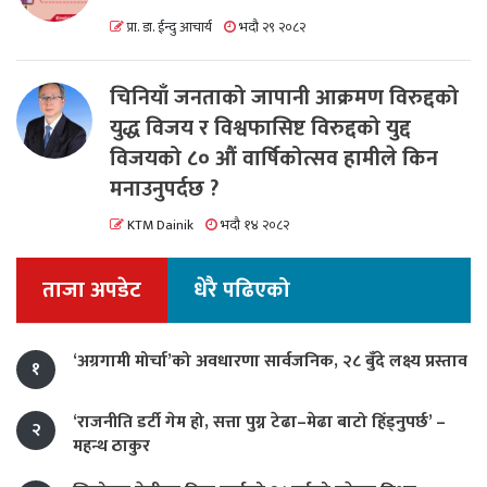
प्रा. डा. ईन्दु आचार्य
भदौ २९ २०८२
चिनियाँ जनताको जापानी आक्रमण विरुद्दको
युद्ध विजय र विश्वफासिष्ट विरुद्दको युद्द
विजयको ८० औं वार्षिकोत्सव हामीले किन
मनाउनुपर्दछ ?
KTM Dainik
भदौ १४ २०८२
ताजा अपडेट
धेरै पढिएको
‘अग्रगामी मोर्चा’को अवधारणा सार्वजनिक, २८ बुँदे लक्ष्य प्रस्ताव
१
‘राजनीति डर्टी गेम हो, सत्ता पुग्न टेढा–मेढा बाटो हिँड्नुपर्छ’ –
२
महन्थ ठाकुर