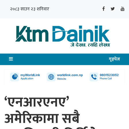
२०८३ साउन २३ शनिवार
गृहपेज
‘एनआरएनए’
अमेरिकामा सबै