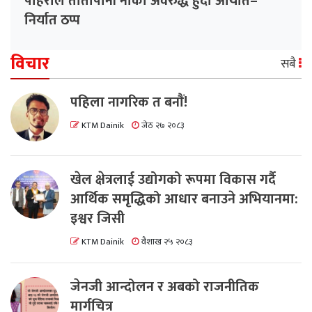
पहिरोले तातोपानी नाका अवरुद्ध हुँदा आयात–
निर्यात ठप्प
विचार
सबै
पहिला नागरिक त बनाैं!
KTM Dainik
जेठ २७ २०८३
खेल क्षेत्रलाई उद्योगको रूपमा विकास गर्दै
आर्थिक समृद्धिको आधार बनाउने अभियानमा:
इश्वर जिसी
KTM Dainik
वैशाख २५ २०८३
जेनजी आन्दोलन र अबको राजनीतिक
मार्गचित्र