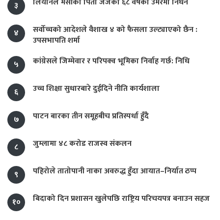
लियोनल मेसीका पिता जर्जको ६८ वर्षको उमेरमा निधन
३
सर्वोच्चको आदेशले वैशाख ४ को फैसला उल्ट्याएको छैन :
४
उपसभापति शर्मा
कांग्रेसले जिम्मेवार र परिपक्व भूमिका निर्वाह गर्छ: निधि
५
उच्च शिक्षा सुधारबारे दुईदिने नीति कार्यशाला
६
पाटन बारका तीन समूहबीच प्रतिस्पर्धा हुँदै
७
जुम्लामा ४८ करोड राजस्व संकलन
८
पहिरोले तातोपानी नाका अवरुद्ध हुँदा आयात–निर्यात ठप्प
९
बिदाको दिन प्रशासन खुलेपछि राष्ट्रिय परिचयपत्र बनाउन सहज
१०