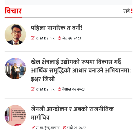
विचार
सबै
पहिला नागरिक त बनाैं!
KTM Dainik
जेठ २७ २०८३
खेल क्षेत्रलाई उद्योगको रूपमा विकास गर्दै
आर्थिक समृद्धिको आधार बनाउने अभियानमा:
इश्वर जिसी
KTM Dainik
वैशाख २५ २०८३
जेनजी आन्दोलन र अबको राजनीतिक
मार्गचित्र
प्रा. डा. ईन्दु आचार्य
भदौ २९ २०८२