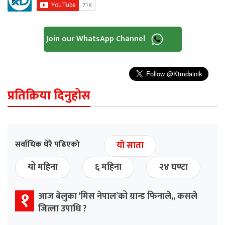
Join our WhatsApp Channel
प्रतिक्रिया दिनुहोस
सर्वाधिक धेरै पढिएको
यो साता
यो महिना
६ महिना
२४ घण्टा
१
आज बेलुका ‘मिस नेपाल’को ग्रान्ड फिनाले,, कसले
जित्ला उपाधि ?