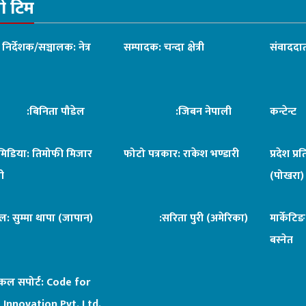
रो टिम
ध निर्देशक/सञ्चालक: नेत्र
सम्पादक: चन्दा क्षेत्री
संवाददात
िनिता पौडेल
:जिबन नेपाली
कन्टेन्
िमिडिया: तिमोफी मिजार
फोटो पत्रकार: राकेश भण्डारी
प्रदेश प्र
ी
(पोखरा)
ल: सुम्मा थापा (जापान)
:सरिता पुरी (अमेरिका)
मार्केटि
बस्नेत
िकल सपोर्ट:
Code for
 Innovation Pvt. Ltd.