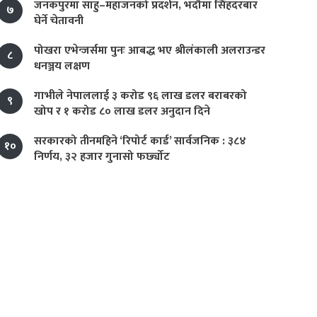
जनकपुरमा साहु–महाजनको प्रदर्शन, भदौमा सिंहदरबार
७
घेर्ने चेतावनी
पोखरा एभेन्जर्समा पुनः आबद्ध भए श्रीलंकाली अलराउन्डर
८
धनञ्जय लक्षण
गाभीले नेपाललाई ३ करोड ९६ लाख डलर बराबरको
९
खोप र १ करोड ८० लाख डलर अनुदान दिने
सरकारको तीनमहिने ‘रिपोर्ट कार्ड’ सार्वजनिक : ३८४
१०
निर्णय, ३२ हजार गुनासो फर्छ्योट