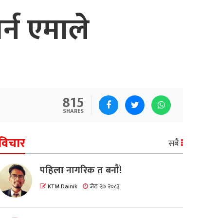
र्न एमाले
815
SHARES
विचार
सबै
पहिला नागरिक त बनाैं!
KTM Dainik
जेठ २७ २०८३