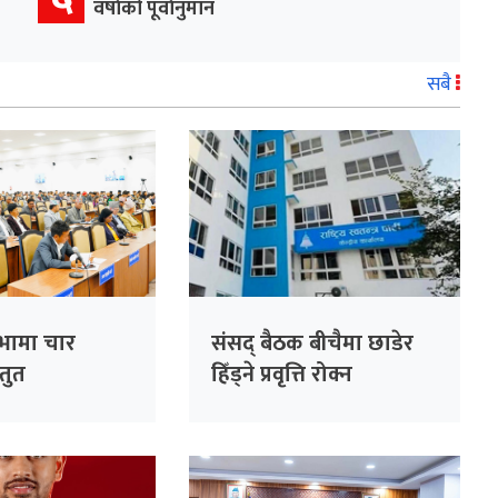
वर्षाको पूर्वानुमान
सबै
सभामा चार
संसद् बैठक बीचैमा छाडेर
्तुत
हिँड्ने प्रवृत्ति रोक्न
रास्वपाको पहल :
सांसदहरूको हाजिरी
विश्लेषण गरिँदै