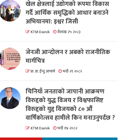
खेल क्षेत्रलाई उद्योगको रूपमा विकास
गर्दै आर्थिक समृद्धिको आधार बनाउने
अभियानमा: इश्वर जिसी
KTM Dainik
वैशाख २५ २०८३
जेनजी आन्दोलन र अबको राजनीतिक
मार्गचित्र
प्रा. डा. ईन्दु आचार्य
भदौ २९ २०८२
चिनियाँ जनताको जापानी आक्रमण
विरुद्दको युद्ध विजय र विश्वफासिष्ट
विरुद्दको युद्द विजयको ८० औं
वार्षिकोत्सव हामीले किन मनाउनुपर्दछ ?
KTM Dainik
भदौ १४ २०८२