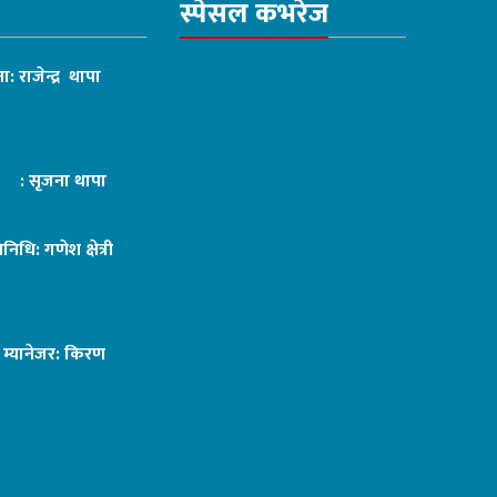
स्पेसल कभरेज
ा: राजेन्द्र थापा
ट : सृजना थापा
तिनिधि: गणेश क्षेत्री
ङ म्यानेजर: किरण