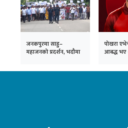
जनकपुरमा साहु–
पोखरा एभेन्
महाजनको प्रदर्शन, भदौमा
आबद्ध भए 
सिंहदरबार घेर्ने चेतावनी
अलराउन्डर 