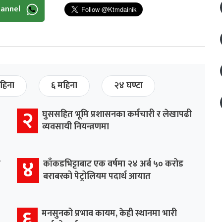
hannel
हिना
६ महिना
२४ घण्टा
२
घुससहित भूमि प्रशासनका कर्मचारी र लेखापढी
व्यवसायी नियन्त्रणमा
४
र
काँकडभिट्टाबाट एक वर्षमा २४ अर्ब ५० करोड
बराबरको पेट्रोलियम पदार्थ आयात
६
मनसुनको प्रभाव कायम, केही स्थानमा भारी