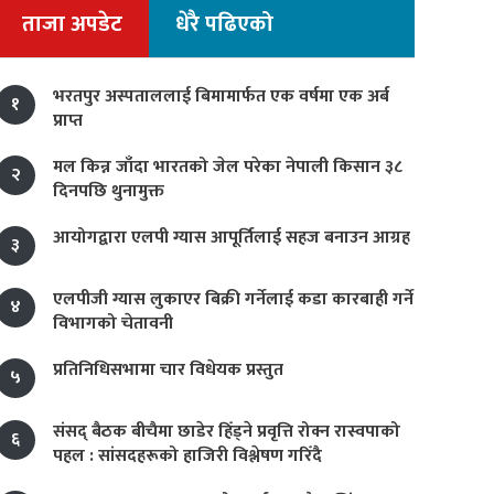
ताजा अपडेट
धेरै पढिएको
भरतपुर अस्पताललाई बिमामार्फत एक वर्षमा एक अर्ब
१
प्राप्त
मल किन्न जाँदा भारतको जेल परेका नेपाली किसान ३८
२
दिनपछि थुनामुक्त
आयोगद्वारा एलपी ग्यास आपूर्तिलाई सहज बनाउन आग्रह
३
एलपीजी ग्यास लुकाएर बिक्री गर्नेलाई कडा कारबाही गर्ने
४
विभागको चेतावनी
प्रतिनिधिसभामा चार विधेयक प्रस्तुत
५
संसद् बैठक बीचैमा छाडेर हिँड्ने प्रवृत्ति रोक्न रास्वपाको
६
पहल : सांसदहरूको हाजिरी विश्लेषण गरिँदै