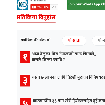
Join our WhatsApp C
प्रतिक्रिया दिनुहोस
सर्वाधिक धेरै पढिएको
यो साता
यो म
१
आज बेलुका ‘मिस नेपाल’को ग्रान्ड फिनाले,,
कसले जित्ला उपाधि ?
३
यस्तो छ आजका लागि विदेशी मुद्राको विनिमयद
५
काठमाडौँमा ३३ ग्राम खैरो हिरोइनसहित दुई जना