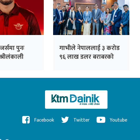
जर्समा पुनः
गाभीले नेपाललाई ३ करोड
श्रीलंकाली
९६ लाख डलर बराबरको
धनञ्जय लक्षण
खोप र १ करोड ८० लाख
डलर अनुदान दिने
Facebook
Twitter
Youtube