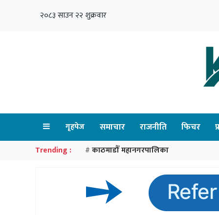
२०८३ साउन २२ शुक्रवार
गृहपेज
समाचार
राजनीति
फिचर
प
Trending :
काठमाडौँ महानगरपालिका
#