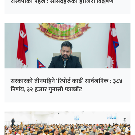
रास्वपाको पहल : सांसदहरूको हाजिरी विश्लेषण
गरिँदै
सरकारको तीनमहिने ‘रिपोर्ट कार्ड’ सार्वजनिक : ३८४
निर्णय, ३२ हजार गुनासो फर्छ्योट