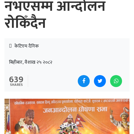
नभएसम्म आन्दोलन
रोकिँदैन
केटिएम दैनिक
बिहीबार, वैशाख २५ २०८२
639
SHARES