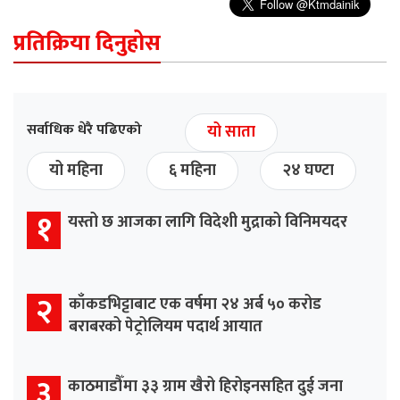
प्रतिक्रिया दिनुहोस
सर्वाधिक धेरै पढिएको
यो साता
यो महिना
६ महिना
२४ घण्टा
१
यस्तो छ आजका लागि विदेशी मुद्राको विनिमयदर
२
काँकडभिट्टाबाट एक वर्षमा २४ अर्ब ५० करोड
बराबरको पेट्रोलियम पदार्थ आयात
३
काठमाडौँमा ३३ ग्राम खैरो हिरोइनसहित दुई जना