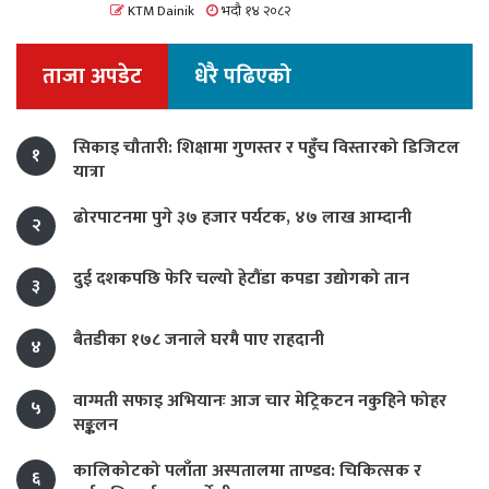
KTM Dainik
भदौ १४ २०८२
ताजा अपडेट
धेरै पढिएको
सिकाइ चौतारी: शिक्षामा गुणस्तर र पहुँच विस्तारको डिजिटल
१
यात्रा
ढोरपाटनमा पुगे ३७ हजार पर्यटक, ४७ लाख आम्दानी
२
दुई दशकपछि फेरि चल्यो हेटौंडा कपडा उद्योगको तान
३
बैतडीका १७८ जनाले घरमै पाए राहदानी
४
वाग्मती सफाइ अभियानः आज चार मेट्रिकटन नकुहिने फोहर
५
सङ्कलन
कालिकोटको पलाँता अस्पतालमा ताण्डव: चिकित्सक र
६