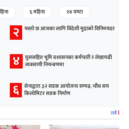
हिना
६ महिना
२४ घण्टा
२
यस्तो छ आजका लागि विदेशी मुद्राको विनिमयदर
४
घुससहित भूमि प्रशासनका कर्मचारी र लेखापढी
व्यवसायी नियन्त्रणमा
६
सेनाद्वारा ३२ सडक आयोजना सम्पन्न, चौध सय
किलोमिटर सडक निर्माण
सबै