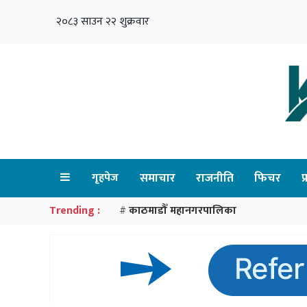
२०८३ साउन २२ शुक्रवार
गृहपेज
समाचार
राजनीति
फिचर
प
Trending :
काठमाडौँ महानगरपालिका
#