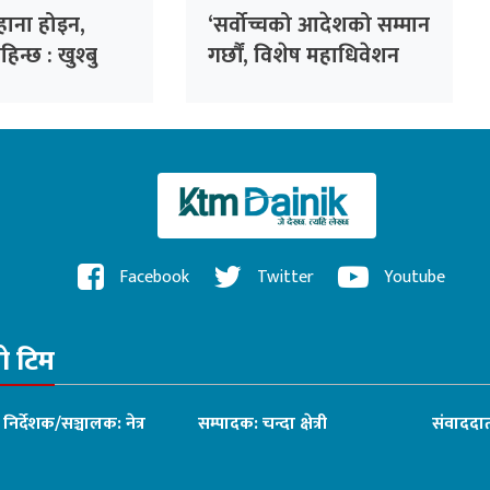
ाना होइन,
‘सर्वोच्चको आदेशको सम्मान
न्छ : खुश्बु
गर्छौं, विशेष महाधिवेशन
अझ आवश्यक’
Facebook
Twitter
Youtube
रो टिम
ध निर्देशक/सञ्चालक: नेत्र
सम्पादक: चन्दा क्षेत्री
संवाददात