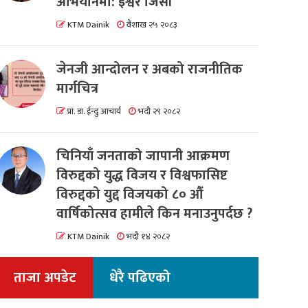
अभियानमा: इश्वर जिसी
KTM Dainik
वैशाख २५ २०८३
जेनजी आन्दोलन र अबको राजनीतिक
मार्गचित्र
प्रा. डा. ईन्दु आचार्य
भदौ २९ २०८२
चिनियाँ जनताको जापानी आक्रमण
विरुद्दको युद्ध विजय र विश्वफासिष्ट
विरुद्दको युद्द विजयको ८० औं
वार्षिकोत्सव हामीले किन मनाउनुपर्दछ ?
KTM Dainik
भदौ १४ २०८२
ताजा अपडेट
धेरै पढिएको