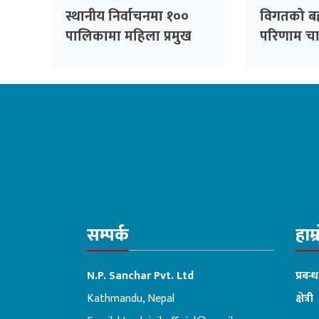
स्थानीय निर्वाचनमा १००
विगतको बह
पालिकामा महिला प्रमुख
परिणाम चाहि
उम्मेदवार बनाउने कांग्रेसको
ओली
तयारी : सभापति थापा
सम्पर्क
हाम्
N.P. Sanchar Pvt. Ltd
प्रबन्
Kathmandu, Nepal
क्षेत्री