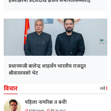
हस्ताक्षरमा प्रदेशदेखि क्षेत्रीय सभापतिसम्मलाई
परिपत्र
प्रधानमन्त्री बालेन्द्र शाहसँग भारतीय राजदूत
श्रीवास्तवको भेट
विचार
सबै
पहिला नागरिक त बनाैं!
KTM Dainik
जेठ २७ २०८३