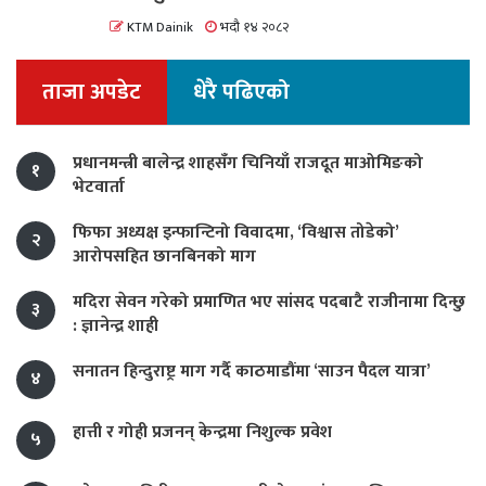
KTM Dainik
भदौ १४ २०८२
ताजा अपडेट
धेरै पढिएको
प्रधानमन्त्री बालेन्द्र शाहसँग चिनियाँ राजदूत माओमिङको
१
भेटवार्ता
फिफा अध्यक्ष इन्फान्टिनो विवादमा, ‘विश्वास तोडेको’
२
आरोपसहित छानबिनको माग
मदिरा सेवन गरेको प्रमाणित भए सांसद पदबाटै राजीनामा दिन्छु
३
: ज्ञानेन्द्र शाही
सनातन हिन्दुराष्ट्र माग गर्दै काठमाडौंमा ‘साउन पैदल यात्रा’
४
हात्ती र गोही प्रजनन् केन्द्रमा निशुल्क प्रवेश
५