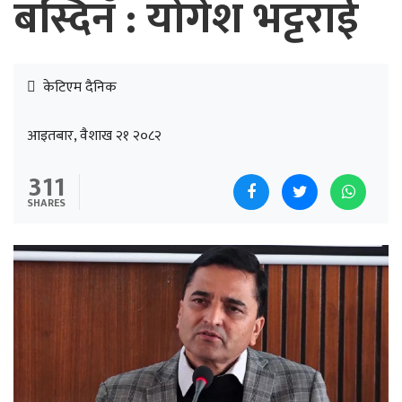
बस्दिनँ : योगेश भट्टराई
केटिएम दैनिक
आइतबार, वैशाख २१ २०८२
311
SHARES