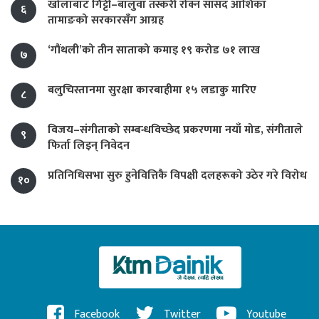
खोलाबाट गिट्टी–बालुवा तस्करी रोक्न सांसद आशिका
६
तामाङको सरकारसँग आग्रह
‘गौंथली’को तीन साताको कमाइ १९ करोड ७१ लाख
७
बलुचिस्तानमा सुरक्षा कारबाहीमा १५ लडाकु मारिए
८
विजय–संगीताको सम्बन्धविच्छेद प्रकरणमा नयाँ मोड, संगीता‍ले
९
फिर्ता लिइन् निवेदन
प्रतिनिधिसभा सुरु हुनेवित्तिकै विपक्षी दलहरूको उठेर गरे विरोध
१०
Facebook
Twitter
Youtube