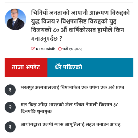
चिनियाँ जनताको जापानी आक्रमण विरुद्दको
युद्ध विजय र विश्वफासिष्ट विरुद्दको युद्द
विजयको ८० औं वार्षिकोत्सव हामीले किन
मनाउनुपर्दछ ?
KTM Dainik
भदौ १४ २०८२
ताजा अपडेट
धेरै पढिएको
भरतपुर अस्पताललाई बिमामार्फत एक वर्षमा एक अर्ब प्राप्त
१
मल किन्न जाँदा भारतको जेल परेका नेपाली किसान ३८
२
दिनपछि थुनामुक्त
आयोगद्वारा एलपी ग्यास आपूर्तिलाई सहज बनाउन आग्रह
३