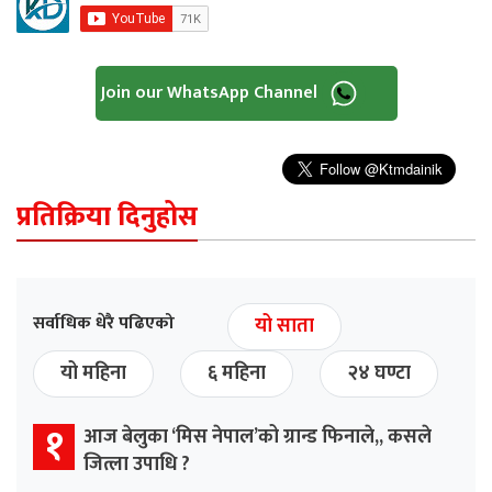
Join our WhatsApp Channel
प्रतिक्रिया दिनुहोस
सर्वाधिक धेरै पढिएको
यो साता
यो महिना
६ महिना
२४ घण्टा
१
आज बेलुका ‘मिस नेपाल’को ग्रान्ड फिनाले,, कसले
जित्ला उपाधि ?