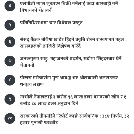
एलपीजी ग्यास लुकाएर बिक्री गर्नेलाई कडा कारबाही गर्ने
४
विभागको चेतावनी
प्रतिनिधिसभामा चार विधेयक प्रस्तुत
५
संसद् बैठक बीचैमा छाडेर हिँड्ने प्रवृत्ति रोक्न रास्वपाको पहल :
६
सांसदहरूको हाजिरी विश्लेषण गरिँदै
जनकपुरमा साहु–महाजनको प्रदर्शन, भदौमा सिंहदरबार घेर्ने
७
चेतावनी
पोखरा एभेन्जर्समा पुनः आबद्ध भए श्रीलंकाली अलराउन्डर
८
धनञ्जय लक्षण
गाभीले नेपाललाई ३ करोड ९६ लाख डलर बराबरको खोप र १
९
करोड ८० लाख डलर अनुदान दिने
सरकारको तीनमहिने ‘रिपोर्ट कार्ड’ सार्वजनिक : ३८४ निर्णय, ३२
१०
हजार गुनासो फर्छ्योट