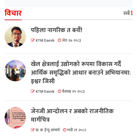
विचार
सबै
पहिला नागरिक त बनाैं!
KTM Dainik
जेठ २७ २०८३
खेल क्षेत्रलाई उद्योगको रूपमा विकास गर्दै
आर्थिक समृद्धिको आधार बनाउने अभियानमा:
इश्वर जिसी
KTM Dainik
वैशाख २५ २०८३
जेनजी आन्दोलन र अबको राजनीतिक
मार्गचित्र
प्रा. डा. ईन्दु आचार्य
भदौ २९ २०८२