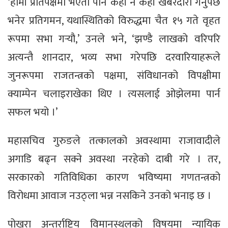
‘हामी प्रतिपक्षमा भएता पनि केही न केही खबरदारी गर्नुपर्छ
भनेर प्रतिगमन, यथास्थितिको विरुद्धमा चैत १५ गते वृहत
रूपमा सभा गर्‍यौ,’ उनले भने, ‘झण्डै लाखको वरिपरि
अत्यन्तै शानदार, भव्य सभा गरेपछि दरवारियाहरूले
जुनरूपमा राजतन्त्रको पक्षमा, संविधानको विपक्षीमा
क्याम्पेन चलाइराखेका थिए । त्यसलाई ओझेलमा पार्न
सफल भयो ।’
महासचिव गुरुङले तत्कालको अवस्थामा राजावादीले
अगाडि बढ्न सक्ने अवस्था नरहेको दाबी गरे । तर,
सरकारको गतिविधिका कारण भविष्यमा गणतन्त्रको
विरोधमा आवाज नउठ्ला भन्न नसकिने उनको भनाइ छ ।
पोखरा अन्तर्राष्ट्रिय विमानस्थलको विषयमा न्यायिक