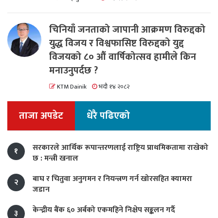
चिनियाँ जनताको जापानी आक्रमण विरुद्दको
युद्ध विजय र विश्वफासिष्ट विरुद्दको युद्द
विजयको ८० औं वार्षिकोत्सव हामीले किन
मनाउनुपर्दछ ?
KTM Dainik
भदौ १४ २०८२
ताजा अपडेट
धेरै पढिएको
सरकारले आर्थिक रूपान्तरणलाई राष्ट्रिय प्राथमिकतामा राखेको
१
छ : मन्त्री खनाल
बाघ र चितुवा अनुगमन र नियन्त्रण गर्न खोरसहित क्यामरा
२
जडान
केन्द्रीय बैंक ६० अर्बको एकमहिने निक्षेप सङ्कलन गर्दै
३