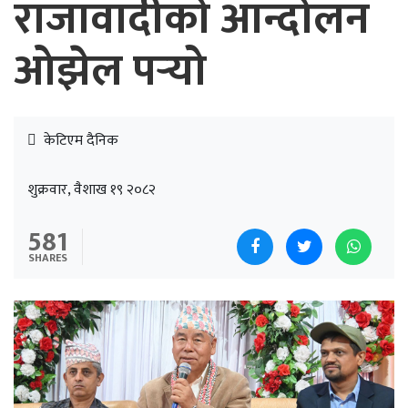
राजावादीको आन्दोलन
ओझेल पर्‍यो
केटिएम दैनिक
शुक्रवार, वैशाख १९ २०८२
581
SHARES