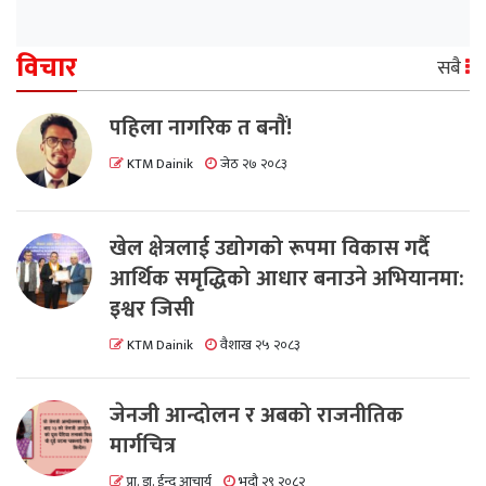
विचार
सबै
पहिला नागरिक त बनाैं!
KTM Dainik
जेठ २७ २०८३
खेल क्षेत्रलाई उद्योगको रूपमा विकास गर्दै
आर्थिक समृद्धिको आधार बनाउने अभियानमा:
इश्वर जिसी
KTM Dainik
वैशाख २५ २०८३
जेनजी आन्दोलन र अबको राजनीतिक
मार्गचित्र
प्रा. डा. ईन्दु आचार्य
भदौ २९ २०८२