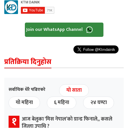
Join our WhatsApp Channel
प्रतिक्रिया दिनुहोस
सर्वाधिक धेरै पढिएको
यो साता
यो महिना
६ महिना
२४ घण्टा
१
आज बेलुका ‘मिस नेपाल’को ग्रान्ड फिनाले,, कसले
जित्ला उपाधि ?