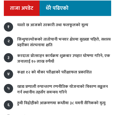
ताजा अपडेट
धेरै पढिएको
यस्तो छ आजको तरकारी तथा फलफूलको मूल्य
१
सिन्धुपाल्चोकको तातोपानी भन्सार क्षेत्रमा सुख्खा पहिरो, सशस्त्र
२
प्रहरीका संरचनामा क्षति
करदाता प्रोत्साहन कार्यक्रमः शुक्रबार उपहार घोषणा गरिने, एक
३
जनालाई १० लाख रुपैयाँ
कक्षा १२ को मौका परीक्षाको परीक्षाफल प्रकाशित
४
खाद्य प्रणाली रुपान्तरण रणनीतिक योजनाको विवरण सङ्कलन
५
गर्न स्थानीय तहसँग समन्वय गरिने
हुथी विद्रोहीको आक्रमणमा कम्तीमा ३८ यमनी सैनिकको मृत्यु
६