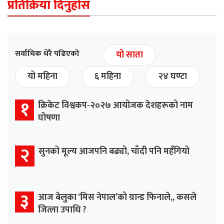
प्रतिक्रिया दिनुहोस
सर्वाधिक धेरै पढिएको
यो साता
यो महिना
६ महिना
२४ घण्टा
१
क्रिकेट विश्वकप-२०२७ आयोजक देशहरूको नाम
घोषणा
२
सुनको मूल्य आजपनि बढ्यो, चाँदी पनि महँगियो
३
आज बेलुका ‘मिस नेपाल’को ग्रान्ड फिनाले,, कसले
जित्ला उपाधि ?