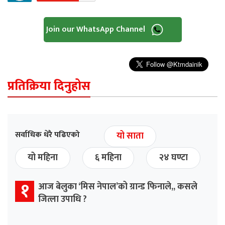
Join our WhatsApp Channel
प्रतिक्रिया दिनुहोस
सर्वाधिक धेरै पढिएको
यो साता
यो महिना
६ महिना
२४ घण्टा
१
आज बेलुका ‘मिस नेपाल’को ग्रान्ड फिनाले,, कसले
जित्ला उपाधि ?