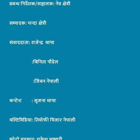
प्रबन्ध निर्देशक/सञ्चालक: नेत्र क्षेत्री
सम्पादक: चन्दा क्षेत्री
संवाददाता: राजेन्द्र थापा
:बिनिता पौडेल
:जिबन नेपाली
कन्टेन्ट : सृजना थापा
मल्टिमिडिया: तिमोफी मिजार नेपाली
फोटो पत्रकार: राकेश भण्डारी