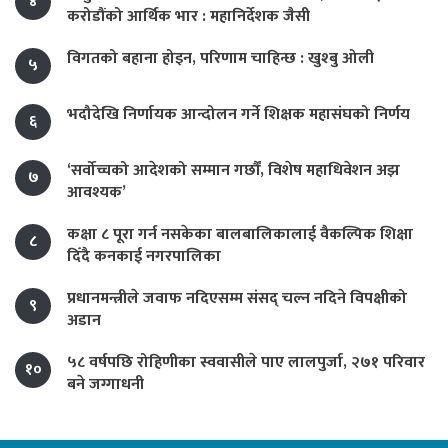
४
करोडौंको आर्थिक भार : महानिर्देशक जैसी
विगतको बहाना होइन, परिणाम चाहिन्छ : खुश्बु ओली
५
भदौदेखि निर्णायक आन्दोलन गर्ने शिक्षक महासंघको निर्णय
६
‘सर्वोच्चको आदेशको सम्मान गर्छौं, विशेष महाधिवेशन अझ
७
आवश्यक’
कक्षा ८ पूरा गर्न नसकेका बालबालिकालाई वैकल्पिक शिक्षा
८
दिँदै कनकाई नगरपालिका
प्रधानमन्त्रीले जवाफ नदिएसम्म संसद् चल्न नदिने विपक्षीको
९
अडान
५८ वर्षपछि रोहिणीका स्ववासीले पाए लालपुर्जा, २७१ परिवार
१०
बने जग्गाधनी