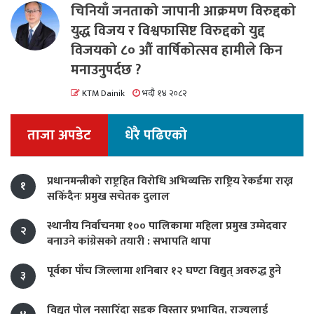
चिनियाँ जनताको जापानी आक्रमण विरुद्दको
युद्ध विजय र विश्वफासिष्ट विरुद्दको युद्द
विजयको ८० औं वार्षिकोत्सव हामीले किन
मनाउनुपर्दछ ?
KTM Dainik
भदौ १४ २०८२
ताजा अपडेट
धेरै पढिएको
प्रधानमन्त्रीको राष्ट्रहित विरोधि अभिव्यक्ति राष्ट्रिय रेकर्डमा राख्न
१
सकिँदैनः प्रमुख सचेतक दुलाल
स्थानीय निर्वाचनमा १०० पालिकामा महिला प्रमुख उम्मेदवार
२
बनाउने कांग्रेसको तयारी : सभापति थापा
पूर्वका पाँच जिल्लामा शनिबार १२ घण्टा विद्युत् अवरुद्ध हुने
३
विद्युत पोल नसारिँदा सडक विस्तार प्रभावित, राज्यलाई