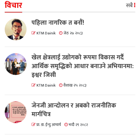
विचार
सबै
पहिला नागरिक त बनाैं!
KTM Dainik
जेठ २७ २०८३
खेल क्षेत्रलाई उद्योगको रूपमा विकास गर्दै
आर्थिक समृद्धिको आधार बनाउने अभियानमा:
इश्वर जिसी
KTM Dainik
वैशाख २५ २०८३
जेनजी आन्दोलन र अबको राजनीतिक
मार्गचित्र
प्रा. डा. ईन्दु आचार्य
भदौ २९ २०८२