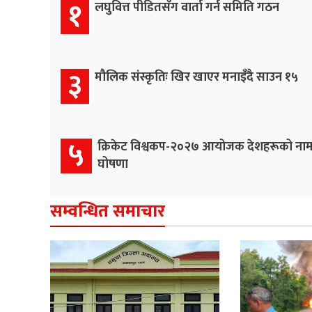
१
लघुवित्त पीडितसँग वार्ता गर्न समिति गठन
३
मौलिक संस्कृतिः खिर खाएर मनाइँदै साउन १५
५
क्रिकेट विश्वकप-२०२७ आयोजक देशहरूको ना
घोषणा
सम्वन्धित समाचार