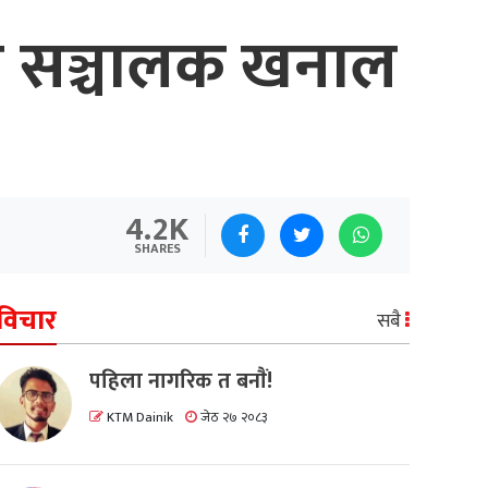
का सञ्चालक खनाल
4.2K
SHARES
विचार
सबै
पहिला नागरिक त बनाैं!
KTM Dainik
जेठ २७ २०८३