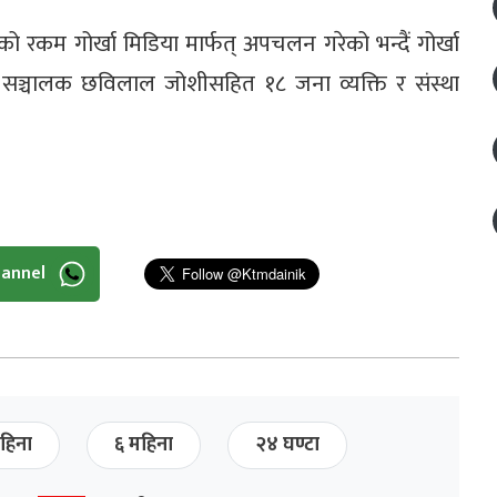
को रकम गोर्खा मिडिया मार्फत् अपचलन गरेको भन्दैं गोर्खा
ाने, सञ्चालक छविलाल जोशीसहित १८ जना व्यक्ति र संस्था
hannel
हिना
६ महिना
२४ घण्टा