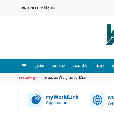
२०८३ साउन २१ बिहीबार
गृहपेज
समाचार
राजनीति
फिचर
प
Trending :
काठमाडौँ महानगरपालिका
#