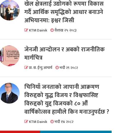
खेल क्षेत्रलाई उद्योगको रूपमा विकास
गर्दै आर्थिक समृद्धिको आधार बनाउने
अभियानमा: इश्वर जिसी
KTM Dainik
वैशाख २५ २०८३
जेनजी आन्दोलन र अबको राजनीतिक
मार्गचित्र
प्रा. डा. ईन्दु आचार्य
भदौ २९ २०८२
चिनियाँ जनताको जापानी आक्रमण
विरुद्दको युद्ध विजय र विश्वफासिष्ट
विरुद्दको युद्द विजयको ८० औं
वार्षिकोत्सव हामीले किन मनाउनुपर्दछ ?
KTM Dainik
भदौ १४ २०८२