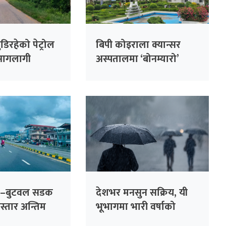
डिरहेको पेट्रोल
बिपी कोइराला क्यान्सर
 आगलागी
अस्पतालमा ‘बोनम्यारो’
प्रत्यारोपणको तयारी
ढ–बुटवल सडक
देशभर मनसुन सक्रिय, यी
विस्तार अन्तिम
भूभागमा भारी वर्षाको
 दुई घण्टामा
सम्भावना