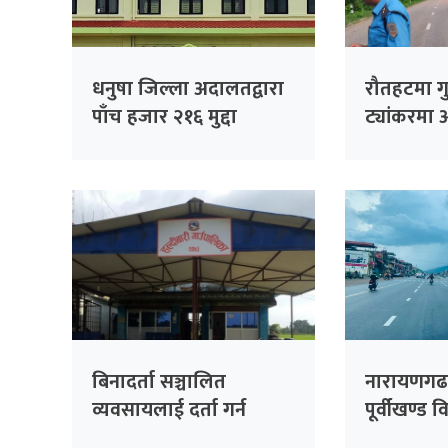
धनुषा जिल्ला अदालतद्वारा
रौतहटमा गु
पाँच हजार २१६ मुद्दा
ट्यांकरमा
फर्छ्यौट
बिनादर्ता सञ्चालित
नारायणग
व्यवसायलाई दर्ता गर्न
पूर्वीखण्ड 
हल्दीबारीको निर्देशन
चरणमा : अब