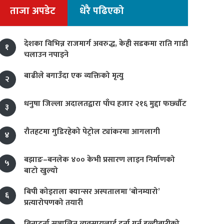
ताजा अपडेट
धेरै पढिएको
देशका विभिन्न राजमार्ग अवरुद्ध, केही सडकमा राति गाडी
१
चलाउन नपाइने
बाढीले बगाउँदा एक व्यक्तिको मृत्यु
२
धनुषा जिल्ला अदालतद्वारा पाँच हजार २१६ मुद्दा फर्छ्यौट
३
रौतहटमा गुडिरहेको पेट्रोल ट्यांकरमा आगलागी
४
बझाङ–बनलेक ४०० केभी प्रसारण लाइन निर्माणको
५
बाटो खुल्यो
बिपी कोइराला क्यान्सर अस्पतालमा ‘बोनम्यारो’
६
प्रत्यारोपणको तयारी
बिनादर्ता सञ्चालित व्यवसायलाई दर्ता गर्न हल्दीबारीको