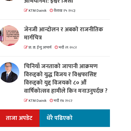
अभियानमा: इश्वर जिसी
KTM Dainik
वैशाख २५ २०८३
जेनजी आन्दोलन र अबको राजनीतिक
मार्गचित्र
प्रा. डा. ईन्दु आचार्य
भदौ २९ २०८२
चिनियाँ जनताको जापानी आक्रमण
विरुद्दको युद्ध विजय र विश्वफासिष्ट
विरुद्दको युद्द विजयको ८० औं
वार्षिकोत्सव हामीले किन मनाउनुपर्दछ ?
KTM Dainik
भदौ १४ २०८२
ताजा अपडेट
धेरै पढिएको