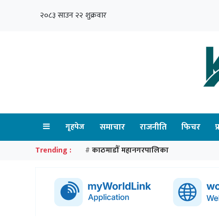
२०८३ साउन २२ शुक्रवार
गृहपेज
समाचार
राजनीति
फिचर
प
Trending :
काठमाडौँ महानगरपालिका
#