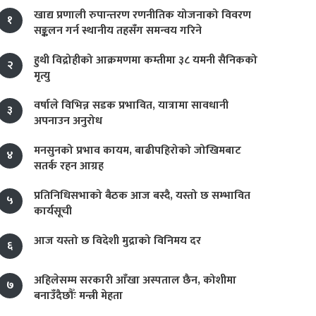
खाद्य प्रणाली रुपान्तरण रणनीतिक योजनाको विवरण
१
सङ्कलन गर्न स्थानीय तहसँग समन्वय गरिने
हुथी विद्रोहीको आक्रमणमा कम्तीमा ३८ यमनी सैनिकको
२
मृत्यु
वर्षाले विभिन्न सडक प्रभावित, यात्रामा सावधानी
३
अपनाउन अनुरोध
मनसुनको प्रभाव कायम, बाढीपहिरोको जोखिमबाट
४
सतर्क रहन आग्रह
प्रतिनिधिसभाको बैठक आज बस्दै, यस्तो छ सम्भावित
५
कार्यसूची
आज यस्तो छ विदेशी मुद्राको विनिमय दर
६
अहिलेसम्म सरकारी आँखा अस्पताल छैन, कोशीमा
७
बनाउँदैछौँः मन्त्री मेहता