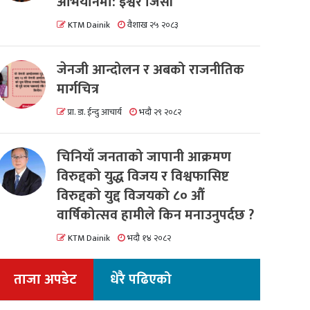
अभियानमा: इश्वर जिसी
KTM Dainik
वैशाख २५ २०८३
जेनजी आन्दोलन र अबको राजनीतिक
मार्गचित्र
प्रा. डा. ईन्दु आचार्य
भदौ २९ २०८२
चिनियाँ जनताको जापानी आक्रमण
विरुद्दको युद्ध विजय र विश्वफासिष्ट
विरुद्दको युद्द विजयको ८० औं
वार्षिकोत्सव हामीले किन मनाउनुपर्दछ ?
KTM Dainik
भदौ १४ २०८२
ताजा अपडेट
धेरै पढिएको