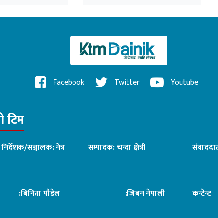
े
सचेतक दुलाल
Facebook
Twitter
Youtube
रो टिम
ध निर्देशक/सञ्चालक: नेत्र
सम्पादक: चन्दा क्षेत्री
संवाददात
िनिता पौडेल
:जिबन नेपाली
कन्टेन्