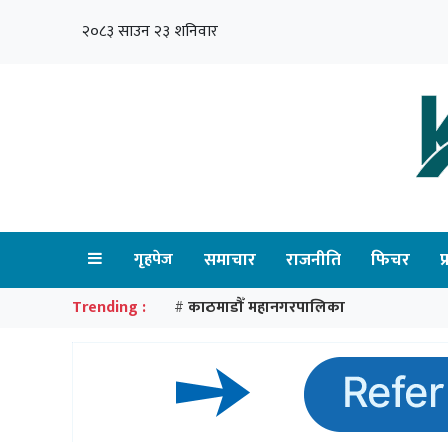
२०८३ साउन २३ शनिवार
गृहपेज
समाचार
राजनीति
फिचर
प
Trending :
काठमाडौँ महानगरपालिका
#