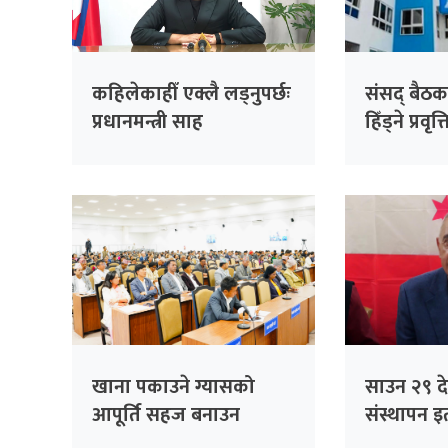
कहिलेकाहीँ एक्लै लड्नुपर्छः
संसद् बैठक
प्रधानमन्त्री साह
हिँड्ने प्रवृत
रास्वपाको
सांसदहरूक
विश्लेषण गरि
खाना पकाउने ग्यासको
साउन २९ देख
आपूर्ति सहज बनाउन
संस्थापन इत
सांसदको जोड
भेला, पूर्व