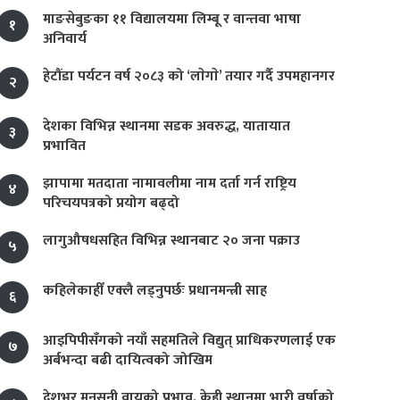
माङसेबुङका ११ विद्यालयमा लिम्बू र वान्तवा भाषा
१
अनिवार्य
हेटौंडा पर्यटन वर्ष २०८३ को ‘लाेगाे’ तयार गर्दै उपमहानगर
२
देशका विभिन्न स्थानमा सडक अवरुद्ध, यातायात
३
प्रभावित
झापामा मतदाता नामावलीमा नाम दर्ता गर्न राष्ट्रिय
४
परिचयपत्रको प्रयोग बढ्दो
लागुऔषधसहित विभिन्न स्थानबाट २० जना पक्राउ
५
कहिलेकाहीँ एक्लै लड्नुपर्छः प्रधानमन्त्री साह
६
आइपिपीसँगको नयाँ सहमतिले विद्युत् प्राधिकरणलाई एक
७
अर्बभन्दा बढी दायित्वको जोखिम
देशभर मनसुनी वायुको प्रभाव, केही स्थानमा भारी वर्षाको