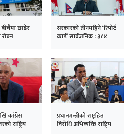
 बीचैमा छाडेर
सरकारको तीनमहिने ‘रिपोर्ट
्ति रोक्न
कार्ड’ सार्वजनिक : ३८४
 पहल :
निर्णय, ३२ हजार गुनासो
ो हाजिरी
फर्छ्योट
ँदै
ि कांग्रेस
प्रधानमन्त्रीको राष्ट्रहित
रको राष्ट्रिय
विरोधि अभिव्यक्ति राष्ट्रिय
सभापति देउवाले
रेकर्डमा राख्न सकिँदैनः प्रमुख