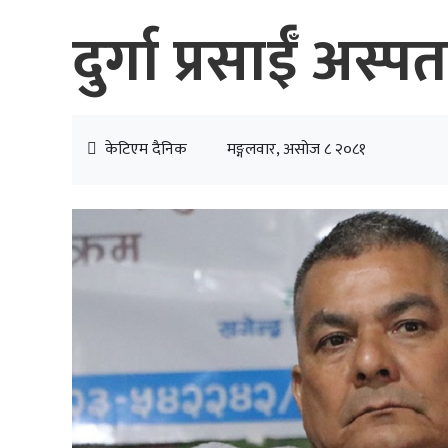
दुर्गा प्रसाईँ अस्
केटिएम दैनिक
मङ्गलवार, असोज ८ २०८१